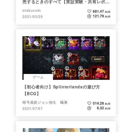
売するときのすべて【実証実験・共有レポー
ト】
otakucoin
681.47
ALIS
121.79
2021/03/29
ALIS
ゲーム
【初心者向け】Splinterlandsの遊び方
【BCG】
暗号資産ジョシ校生 蟻巣
514.28
ALIS
6.32
2021/07/07
ALIS