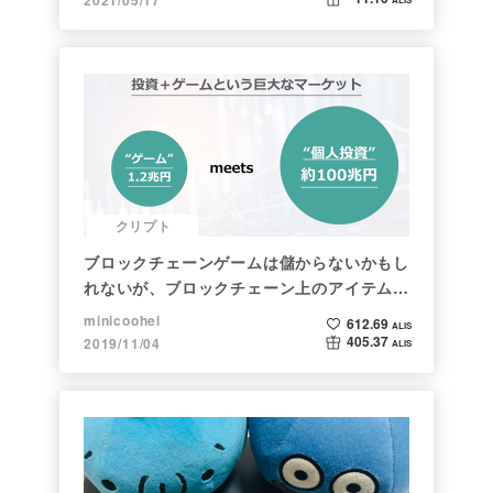
クリプト
ブロックチェーンゲームは儲からないかもし
れないが、ブロックチェーン上のアイテムは
新しい形の投資になる。(読了:５分)
minicoohei
612.69
ALIS
405.37
2019/11/04
ALIS