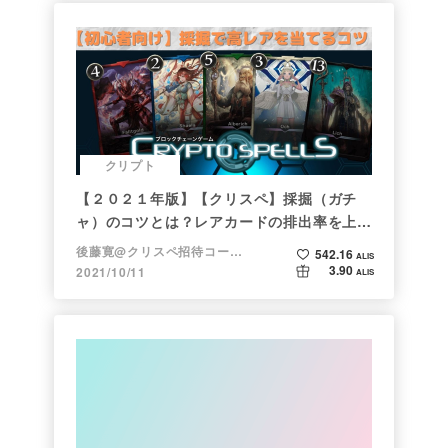
クリプト
【２０２１年版】【クリスペ】採掘（ガチ
ャ）のコツとは？レアカードの排出率を上げ
る方法【初心者向け】
後藤寛@クリスペ招待コード→LHiH
542.16
ALIS
3.90
2021/10/11
ALIS