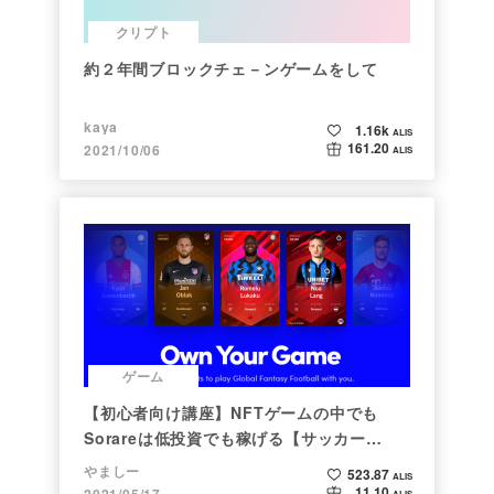
クリプト
約２年間ブロックチェ－ンゲームをして
kaya
1.16k
ALIS
161.20
2021/10/06
ALIS
ゲーム
【初心者向け講座】NFTゲームの中でも
Sorareは低投資でも稼げる【サッカー
×NFT×BCG】
やましー
523.87
ALIS
11.10
2021/05/17
ALIS