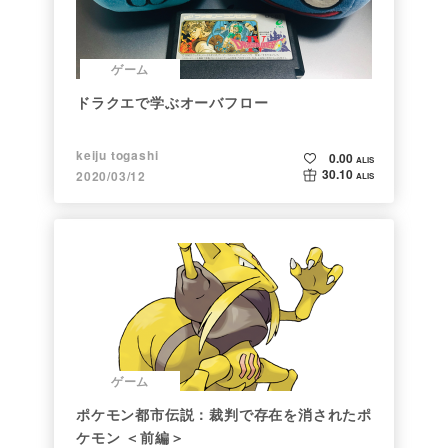
ゲーム
ドラクエで学ぶオーバフロー
keiju togashi
0.00
ALIS
30.10
2020/03/12
ALIS
ゲーム
ポケモン都市伝説：裁判で存在を消されたポ
ケモン ＜前編＞