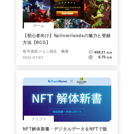
ゲーム
【初心者向け】Splinterlandsの魅力と登録
方法【BCG】
暗号資産ジョシ校生 蟻巣
458.21
ALIS
6.70
2021/07/07
ALIS
クリプト
NFT解体新書・デジタルデータをNFTで販