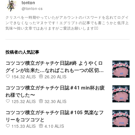
tonton
@tonton-cs
クリスペを一時期やっていたがアカウントのパスワードを忘れてログイ
ンできなくなったマヌケです！エグリプトの記事でも書こうかと低浮上
気味〜拙い文章ではありますがご愛読お願いします🙇‍♀️
投稿者の人気記事
コツコツ積立ガチャチケ日誌#終 ようやくロ
グインが出来た…なればこれも一つの区切
154.32 ALIS
26.20 ALIS
り！引きます今こそ！
コツコツ積立ガチャチケ日誌＃41 min杯お疲
れ様でした〜
125.32 ALIS
32.30 ALIS
コツコツ積立ガチャチケ日誌＃105 気楽なフ
リーをコツコツと
115.33 ALIS
4.10 ALIS