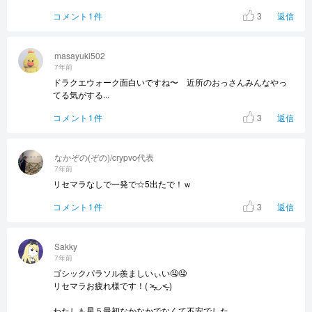
3
コメント1件
返信
masayuki502
7年前
ドラクエウォーク面白いですね〜 近所のおっさんみんなやっ
てる気がする...
3
コメント1件
返信
なかぞの(ぞの)/crypvo代表
7年前
リセマラなしで一発で☆5出たで！ｗ
3
コメント1件
返信
Sakky
7年前
ゴシックパラソル羨ましいぃい🤤🤤
リセマラお疲れ様です！( ˃̶͈◡ ˂̶͈ )
わたしも星５最初なかなかでなくて不安でした…