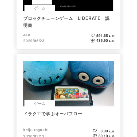
ゲーム
ブロックチェーンゲーム LIBERATE 説
明書
zap
591.65
ALIS
435.90
2020/06/23
ALIS
ゲーム
ドラクエで学ぶオーバフロー
keiju togashi
0.00
ALIS
30.10
2020/03/12
ALIS