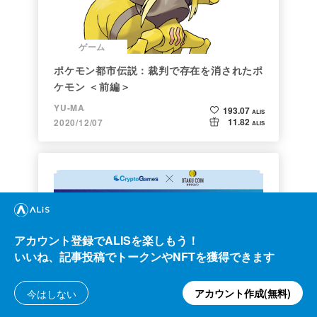
ゲーム
ポケモン都市伝説：裁判で存在を消されたポ
ケモン ＜前編＞
YU-MA
193.07
ALIS
11.82
2020/12/07
ALIS
アカウント登録でALISを楽しもう！
いいね、記事投稿でトークンやNFTを獲得できます
クリプト
NFT解体新書・デジタルデータをNFTで販
アカウント作成(無料)
今はしない
売するときのすべて【実証実験・共有レポー