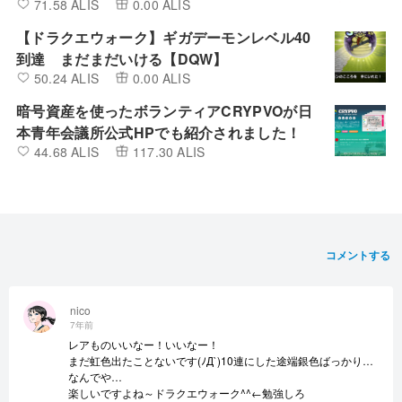
71.58 ALIS
0.00 ALIS
【ドラクエウォーク】ギガデーモンレベル40
到達 まだまだいける【DQW】
50.24 ALIS
0.00 ALIS
暗号資産を使ったボランティアCRYPVOが日
本青年会議所公式HPでも紹介されました！
44.68 ALIS
117.30 ALIS
コメントする
nico
7年前
レアものいいなー！いいなー！
まだ虹色出たことないです(ﾉД`)10連にした途端銀色ばっかり…
なんでや…
楽しいですよね～ドラクエウォーク^^←勉強しろ