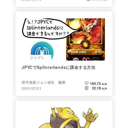
クリプト
JPYCでSplinterlandsに課金する方法
暗号資産ジョシ校生 蟻巣
165.73
ALIS
22.19
2021/07/21
ALIS