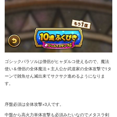
ゴシックパラソルは僧侶がヒャダルコ使えるので、魔法
使い＆僧侶の全体魔法＋主人公か武道家の全体攻撃で1タ
ーンで雑魚せん滅出来てサクサク進めるようになりま
す。
序盤必須は全体攻撃×3人です。
中盤から高火力単体攻撃も必須みたいなのでメタスラ剣