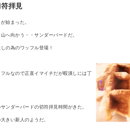
切符拝見
日が始まった。
富山へ向かう・・サンダーバードだ。
潰しの為のワッフル登場！
ッフルなので正直イマイチだが暇潰しには丁
のサンダーバードの切符拝見時間がきた。
の大きい新人のようだ。