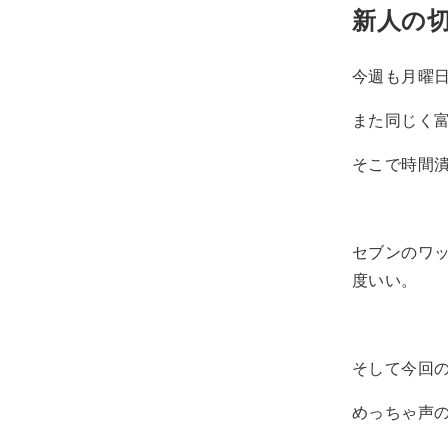
新人の
今週も月曜
また同じく
そこで時間
セブンのワ
度いい。
そして今回
めっちゃ声