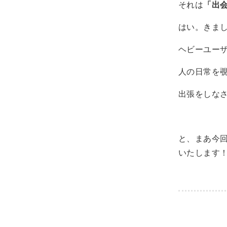
それは
「出
はい。きま
ヘビーユー
人の日常を
出張をしな
と、まあ今
いたします