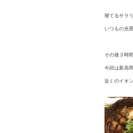
寝てるサラ
いつもの光
その後３時
今回は新高
近くのイオ