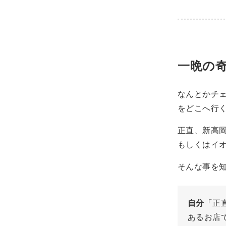
一晩の
なんとかチ
をどこへ行
正直、新高
もしくはイ
そんな事を
自分
「正
あるお店