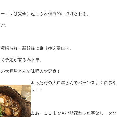
リーマンは完全に起こされ強制的に点呼される。
景だ。
間程揺られ、新幹線に乗り換え富山へ。
岡で予定が有る為下車。
ンの大戸屋さんで味噌カツ定食！
困った時の大戸屋さんでバランスよく食事を
へ・・
まあ、ここまで今の所変わった事なし。クソ