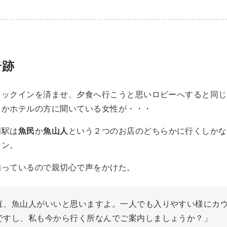
奇跡
ェックインを済ませ、夕食へ行こうと思いロビーへすると同じ
くかホテルの方に聞いている女性が・・・
岡駅は
魚民
か
魚山人
という２つのお店のどちらかに行くしかな
オン。
知っているので親切心で声をかけた。
直、魚山人がいいと思いますよ。一人でも入りやすい様にカ
ですし、私も今から行く所なんでご案内しましょうか？」