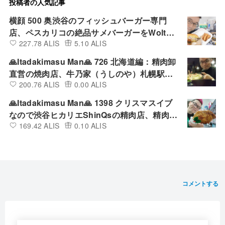
投稿者の人気記事
横顔 500 奥渋谷のフィッシュバーガー専門
店、ペスカリコの絶品サメバーガーをWoltで
227.78 ALIS
5.10 ALIS
デリバリーして食べてみた
🙏Itadakimasu Man🙏 726 北海道編：精肉卸
直営の焼肉店、牛乃家（うしのや）札幌駅北
200.76 ALIS
0.00 ALIS
口店の満腹ランチ定食を店内で食べてみた
🙏Itadakimasu Man🙏 1398 クリスマスイブ
なので渋谷ヒカリエShinQsの精肉店、精肉あ
169.42 ALIS
0.10 ALIS
づまの四国匠どりローストチキンレッグ（醤
油）を買って食べてみた
コメントする