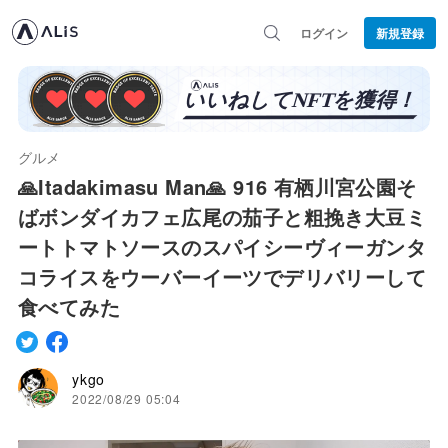
ログイン
新規登録
グルメ
🙏Itadakimasu Man🙏 916 有栖川宮公園そ
ばボンダイカフェ広尾の茄子と粗挽き大豆ミ
ートトマトソースのスパイシーヴィーガンタ
コライスをウーバーイーツでデリバリーして
食べてみた
ykgo
2022/08/29 05:04