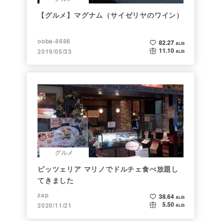
【グルメ】マグナム（サイゼリヤのワイン）
ooba-8686
82.27
ALIS
11.10
2019/05/23
ALIS
グルメ
ピッツェリア マリノでドルチェ食べ放題し
てきました
zap
38.64
ALIS
5.50
2020/11/21
ALIS