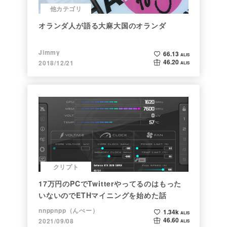
他カテゴリ
オランダ人が語る大麻大国のオランダ
Jimmy
66.13
ALIS
46.20
2018/12/21
ALIS
クリプト
17万円のPCでTwitterやってるのはもった
いないのでETHマイニングを始めた話
nnppnpp（んぺー）
1.34k
ALIS
46.60
2021/09/08
ALIS