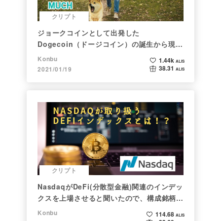
クリプト
ジョークコインとして出発した
Dogecoin（ドージコイン）の誕生から現在
まで。注目される非証券性🐶
Konbu
1.44k
ALIS
38.31
2021/01/19
ALIS
クリプト
NasdaqがDeFi(分散型金融)関連のインデッ
クスを上場させると聞いたので、構成銘柄を
調べてみた
Konbu
114.68
ALIS