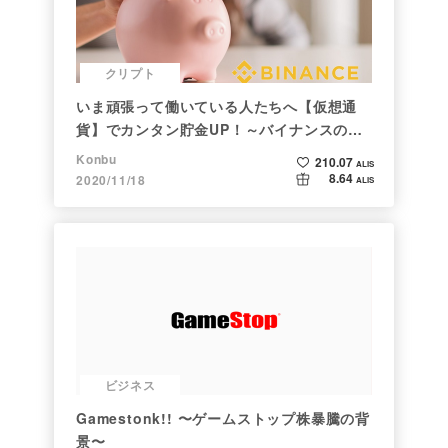
クリプト
いま頑張って働いている人たちへ【仮想通
貨】でカンタン貯金UP！～バイナンスの使
い方初心者編～
Konbu
210.07
ALIS
8.64
2020/11/18
ALIS
ビジネス
Gamestonk!! 〜ゲームストップ株暴騰の背
景〜