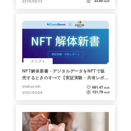
33.60
2019/09/12
ALIS
クリプト
NFT解体新書・デジタルデータをNFTで販
売するときのすべて【実証実験・共有レポー
ト】
otakucoin
681.47
ALIS
121.79
2021/03/29
ALIS