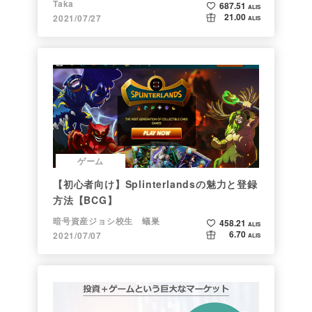
【ブロックチェーンゲーム初心者向け】クリ
スぺで無課金で誰でも毎月2000円稼げる時
代がきた
はらゆ
461.86
ALIS
22.40
2021/10/03
ALIS
他カテゴリ
初投稿です🌱｜発売まで＠1か月｜ワクワク
がとまらないFF14パッチ6.0
マトン
73.52
ALIS
13.00
2021/10/08
ALIS