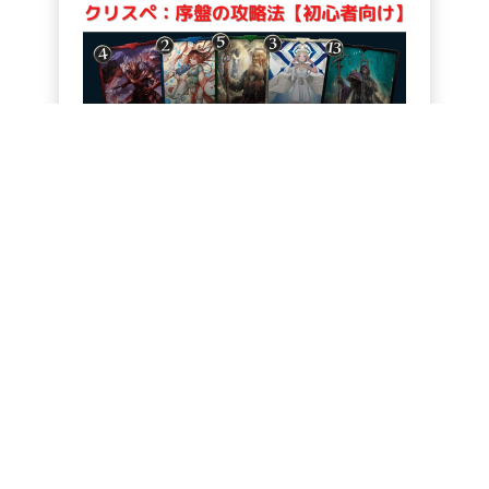
2021/07/07
ALIS
アカウント登録でALISを楽しもう！
いいね、記事投稿でトークンやNFTを獲得できます
クリプト
アカウント作成(無料)
今はしない
ブロックチェーンゲームは儲からないかもし
れないが、ブロックチェーン上のアイテムは
新しい形の投資になる。(読了:５分)
minicoohei
612.69
ALIS
405.37
2019/11/04
ALIS