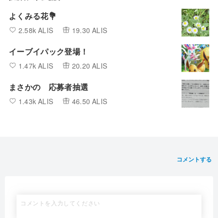
とりあえず撃退ｗｗｗ
また来るんだろうけど‥‥
今回はここまで、 グライド下っ端殲滅作戦その1完
次回 グライド 下っ端本拠地殲滅＆少女救出作戦
ここまでご覧いただきありがとうございました。
ＢＹマんタ
ロックマン
DASH