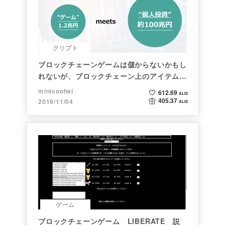
ゲーム
ポケモン都市伝説：裁判で存在を消されたポ
ケモン ＜前編＞
YU-MA
193.07
ALIS
11.82
2020/12/07
ALIS