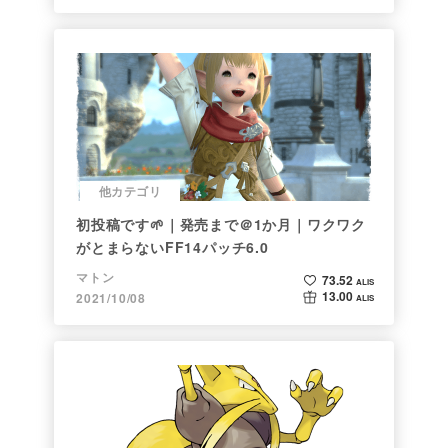
8月 ちょっとだけ気温がマシになったか？まだまだ暑い日が続くけど
焼け死なないようにがんばろ！
投稿者の人気記事
よくみる花💐
2.58k ALIS
19.30 ALIS
イーブイパック登場！
1.47k ALIS
20.20 ALIS
まさかの 応募者抽選
1.43k ALIS
46.50 ALIS
コメントする