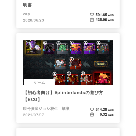
ゲーム
イーサリアムが無料で掘れる!? スマホゲー
ム「ユビホル」とは
Taka
687.51
ALIS
21.00
2021/07/27
ALIS
ゲーム
【初心者向け】Splinterlandsの魅力と登録
方法【BCG】
暗号資産ジョシ校生 蟻巣
458.21
ALIS
6.70