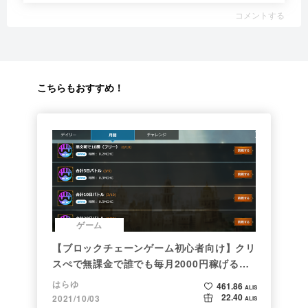
1
人がサポートしています
1
獲得ALIS:
0.00 ALIS
1.10 ALIS
マんタ
@25kit6