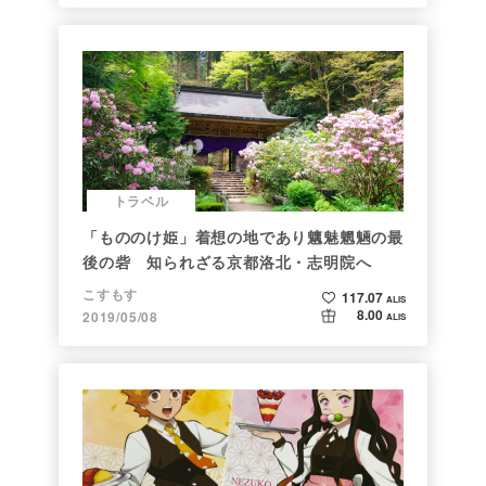
トラベル
「もののけ姫」着想の地であり魑魅魍魎の最
後の砦 知られざる京都洛北・志明院へ
こすもす
117.07
ALIS
8.00
2019/05/08
ALIS