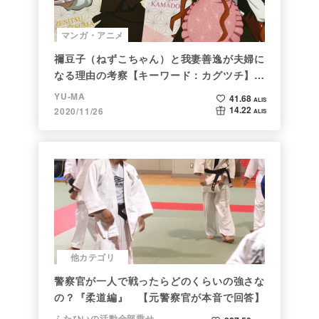
マンガ・アニメ
禰豆子（ねずこちゃん）と我妻善逸が夫婦に
なる理由の考察【キーワード：カグツチ】＜
後編＞
YU-MA
41.68
ALIS
14.22
2020/11/26
ALIS
他カテゴリ
警察官が一人で戦ったらどのくらいの強さな
の？『柔道編』 【元警察官が本音で回答】
ふたひいの活動全部乗せ