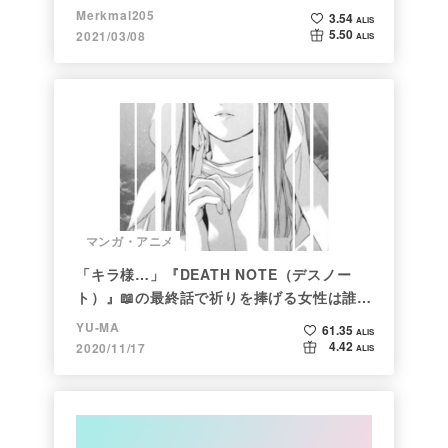
Merkmal205
3.54
ALIS
5.50
2021/03/08
ALIS
マンガ・アニメ
「キラ様…」『DEATH NOTE（デスノー
ト）』📖の最終話で祈りを捧げる女性は誰な
のか
YU-MA
61.35
ALIS
4.42
2020/11/17
ALIS