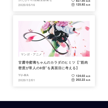
827.50
ALIS
125.92
2020/05/16
ALIS
マンガ・アニメ
甘露寺蜜璃ちゃんのカラダのヒミツ【”筋肉
密度が常人の8倍”を真面目に考える】
YU-MA
124.02
ALIS
202.22
2020/12/01
ALIS