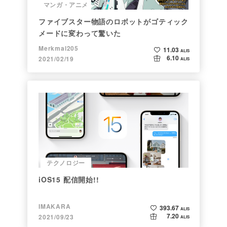
マンガ・アニメ
ファイブスター物語のロボットがゴティック
メードに変わって驚いた
Merkmal205
11.03
ALIS
6.10
2021/02/19
ALIS
テクノロジー
iOS15 配信開始!!
IMAKARA
393.67
ALIS
7.20
2021/09/23
ALIS