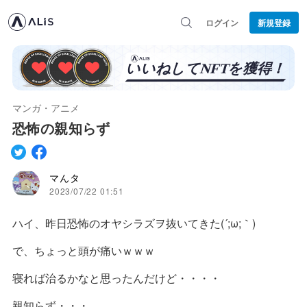
ログイン
新規登録
マンガ・アニメ
恐怖の親知らず
マんタ
2023/07/22 01:51
ハイ、昨日恐怖のオヤシラズヲ抜いてきた(´;ω;｀)
で、ちょっと頭が痛いｗｗｗ
寝れば治るかなと思ったんだけど・・・・
親知らず・・・