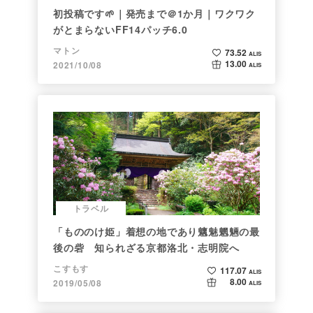
初投稿です🌱｜発売まで＠1か月｜ワクワク
がとまらないFF14パッチ6.0
マトン
73.52
ALIS
13.00
2021/10/08
ALIS
トラベル
「もののけ姫」着想の地であり魑魅魍魎の最
後の砦 知られざる京都洛北・志明院へ
こすもす
117.07
ALIS
8.00
2019/05/08
ALIS