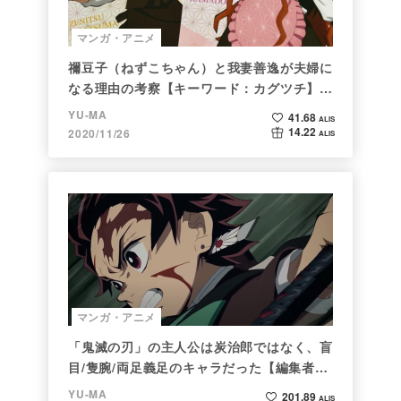
マンガ・アニメ
禰豆子（ねずこちゃん）と我妻善逸が夫婦に
なる理由の考察【キーワード：カグツチ】＜
後編＞
YU-MA
41.68
ALIS
14.22
2020/11/26
ALIS
マンガ・アニメ
「鬼滅の刃」の主人公は炭治郎ではなく、盲
目/隻腕/両足義足のキャラだった【編集者の
仕事ぶりに脱帽】
YU-MA
201.89
ALIS