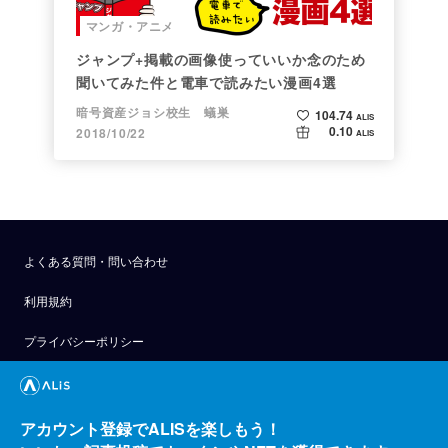
マンガ・アニメ
ジャンプ+掲載の画像使っていいか念のため
聞いてみた件と電車で読みたい漫画4選
暗号資産ジョシ校生 蟻巣
104.74
ALIS
0.10
2018/10/22
ALIS
よくある質問・問い合わせ
利用規約
プライバシーポリシー
公式アナウンス
技術ブログ
アカウント登録でALISを楽しもう！