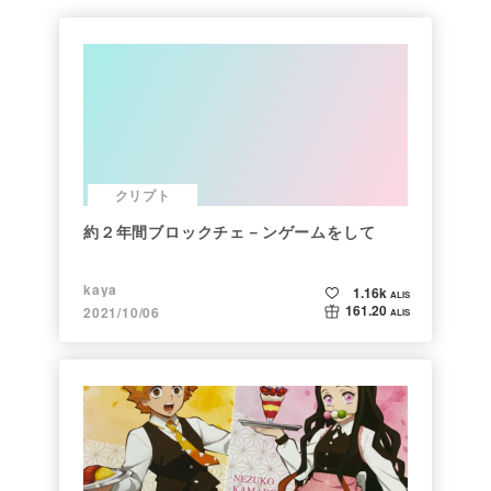
クリプト
約２年間ブロックチェ－ンゲームをして
kaya
1.16k
ALIS
161.20
2021/10/06
ALIS