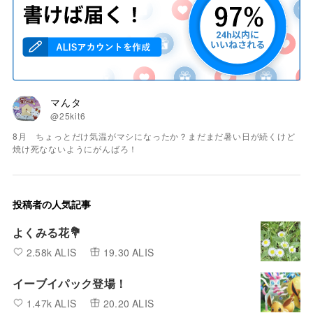
マんタ
@25kit6
8月 ちょっとだけ気温がマシになったか？まだまだ暑い日が続くけど
焼け死なないようにがんばろ！
投稿者の人気記事
よくみる花💐
2.58k ALIS
19.30 ALIS
イーブイパック登場！
1.47k ALIS
20.20 ALIS