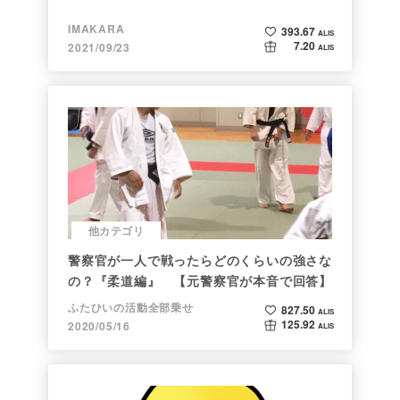
IMAKARA
393.67
ALIS
7.20
2021/09/23
ALIS
他カテゴリ
警察官が一人で戦ったらどのくらいの強さな
の？『柔道編』 【元警察官が本音で回答】
ふたひいの活動全部乗せ
827.50
ALIS
125.92
2020/05/16
ALIS