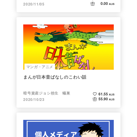
0.00
2020/11/05
ALIS
マンガ・アニメ
まんが日本昔ばなしのこわい話
暗号資産ジョシ校生 蟻巣
61.55
ALIS
55.90
2020/10/23
ALIS