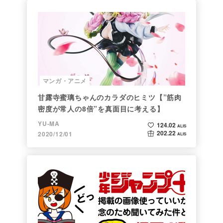
マンガ・アニメ
甘露寺蜜璃ちゃんのカラダのヒミツ【”筋肉
密度が常人の8倍”を真面目に考える】
YU-MA
124.02
ALIS
202.22
2020/12/01
ALIS