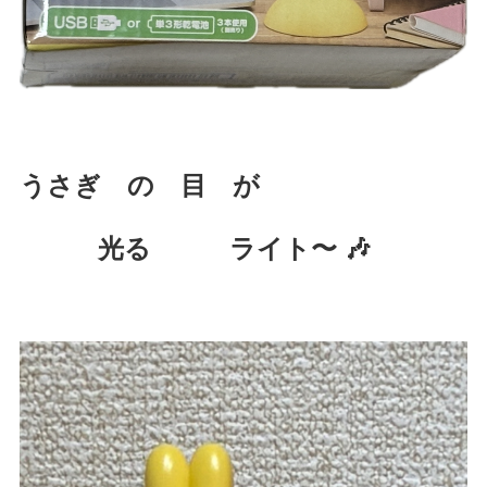
うさぎ の 目 が
光る ライト〜 🎶