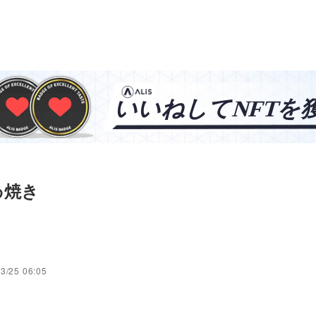
わ焼き
タ
3/25 06:05