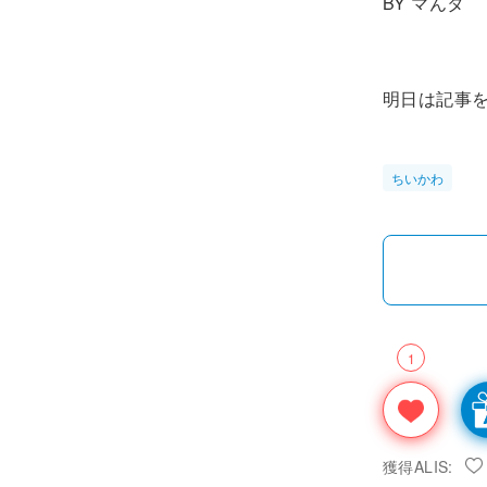
BY マんタ
明日は記事
ちいかわ
1
獲得ALIS: