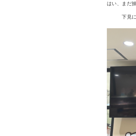
はい、まだ
下見に行