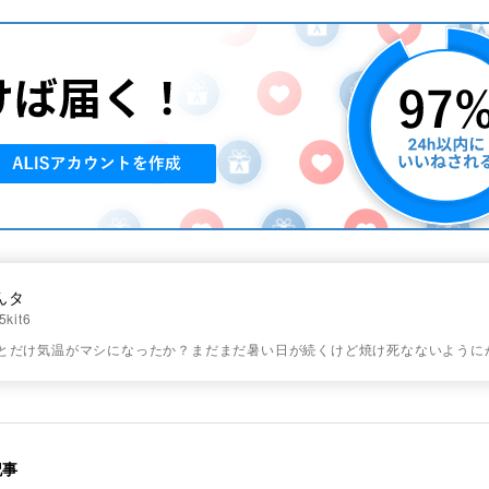
んタ
kit6
っとだけ気温がマシになったか？まだまだ暑い日が続くけど焼け死なないように
記事