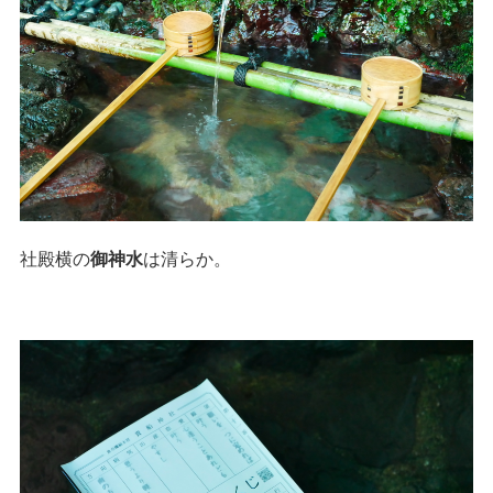
社殿横の
御神水
は清らか。