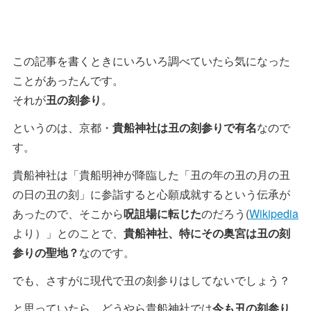
この記事を書くときにいろいろ調べていたら気になった
ことがあったんです。
それが
丑の刻参り
。
というのは、京都・
貴船神社は丑の刻参りで有名
なので
す。
貴船神社は「貴船明神が降臨した「丑の年の丑の月の丑
の日の丑の刻」に参詣すると心願成就するという伝承が
あったので、そこから
呪詛場に転じた
のだろう(
Wikipedia
より）」とのことで、
貴船神社、特にその奥宮は丑の刻
参りの聖地？
なのです。
でも、さすがに現代で丑の刻参りはしてないでしょう？
と思っていたら、どうやら貴船神社では
今も丑の刻参り