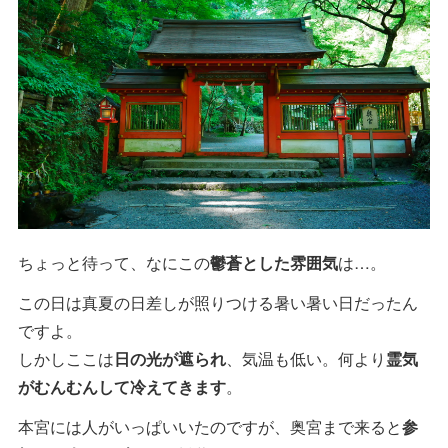
ちょっと待って、なにこの
鬱蒼とした雰囲気
は…。
この日は真夏の日差しが照りつける暑い暑い日だったん
ですよ。
しかしここは
日の光が遮られ
、気温も低い。何より
霊気
がむんむんして冷えてきます
。
本宮には人がいっぱいいたのですが、奥宮まで来ると
参