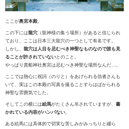
ここが
奥宮本殿
。
この下には
龍穴
（龍神様の集う場所）があると信じられ
ており、ここは日本三大龍穴の一つとして有名です。
しかし、
龍穴は人目を忌むべき神聖なものなので誰も見
ることが許されていない
とのこと。
やっぱり貴船神社奥宮は忌むべき神聖な場所なんだ…。
ここでは熱心に祝詞（のりと）をあげられる信者さんも
いて、実はこの本殿の写真を撮ることすらはばかられる
神聖な雰囲気でした。
そしてこの横には
絵馬
がたくさん吊されていますが、
書
かれている内容がハンパない
。
ある絵馬には具体的で切実な苦しみがみっちりと綴ら