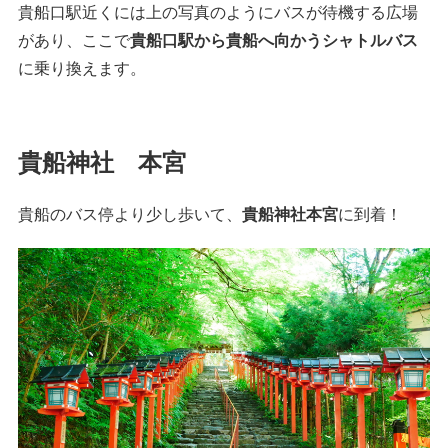
貴船口駅近くには上の写真のようにバスが待機する広場
があり、ここで
貴船口駅から貴船へ向かうシャトルバス
に乗り換えます。
貴船神社 本宮
貴船のバス停より少し歩いて、
貴船神社本宮
に到着！