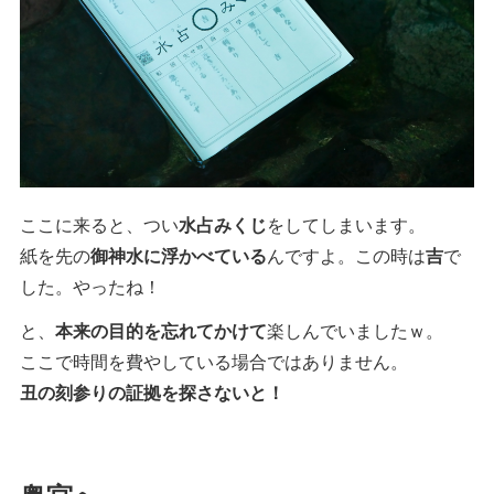
ここに来ると、つい
水占みくじ
をしてしまいます。
紙を先の
御神水に浮かべている
んですよ。この時は
吉
で
した。やったね！
と、
本来の目的を忘れてかけて
楽しんでいましたｗ。
ここで時間を費やしている場合ではありません。
丑の刻参りの証拠を探さないと！