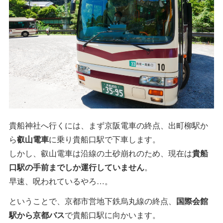
貴船神社へ行くには、まず京阪電車の終点、出町柳駅か
ら
叡山電車
に乗り貴船口駅で下車します。
しかし、叡山電車は沿線の土砂崩れのため、現在は
貴船
口駅の手前までしか運行していません
。
早速、呪われているやろ…。
ということで、京都市営地下鉄烏丸線の終点、
国際会館
駅から京都バス
で貴船口駅に向かいます。