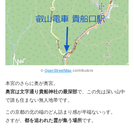
©
OpenStreetMap
contributors
本宮のさらに奥が奥宮。
奥宮は文字通り貴船神社の最深部
で、この先は深い山中
で誰も住まない無人地帯です。
この京都の北の端のどん詰まり感が半端ないっす。
さすが、
都を追われた霊が集う場所
です。