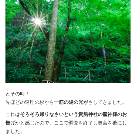
とその時！
先ほどの連理の杉から
一筋の陽の光が
さしてきました。
これは
そろそろ帰りなさいという貴船神社の龍神様のお
告げ
かと感じたので、ここで調査を終了し奥宮を後にし
ました。