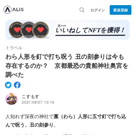
ログイン
新規登録
トラベル
わら人形を釘で打ち呪う 丑の刻参りは今も
存在するのか？ 京都最恐の貴船神社奥宮を
調べた
こすもす
2021/08/07 10:16
人知れず深夜の神社で
藁（わら）人形に五寸釘で打ち込
んで呪う、丑の刻参り
。