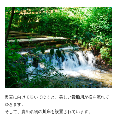
奥宮に向けて歩いてゆくと、美しい
貴船川
が横を流れて
ゆきます。
そして、貴船名物の
川床も設置
されています。