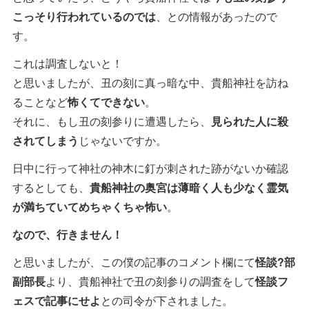
こっそり行われているのでは
、との情報があったので
す。
これは調査しないと！
と思いましたが、丑の刻に真っ暗な中、貴船神社を訪ね
ることなど
怖くてできない
。
それに、もし丑の刻参りに遭遇したら、
見られた人に殺
されてしまう
じゃないですか。
日中に行って神社の神木に釘が刺された跡がないか確認
するとしても、
貴船神社の奥宮は薄暗く人も少なく霊気
が満ちていてめちゃくちゃ怖い
。
なので、行きません！
と思いましたが、この僕の記事のコメント欄にて
怪談?部
副部長
より、貴船神社で丑の刻参りの調査をして
怪談フ
ェスで記事にせよ
との司令が下されました。