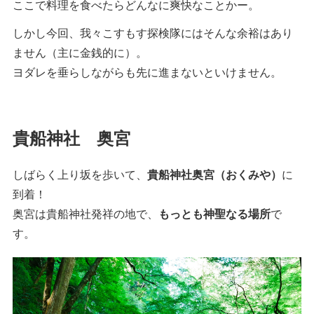
ここで料理を食べたらどんなに爽快なことかー。
しかし今回、我々こすもす探検隊にはそんな余裕はあり
ません（主に金銭的に）。
ヨダレを垂らしながらも先に進まないといけません。
貴船神社 奥宮
しばらく上り坂を歩いて、
貴船神社奥宮（おくみや）
に
到着！
奥宮は貴船神社発祥の地で、
もっとも神聖なる場所
で
す。