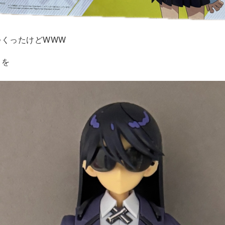
つくったけどWWW
コを