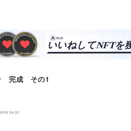
メ
ン 完成 その1
タ
8/06 04:32