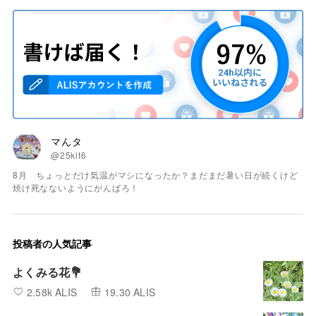
マんタ
@25kit6
8月 ちょっとだけ気温がマシになったか？まだまだ暑い日が続くけど
焼け死なないようにがんばろ！
投稿者の人気記事
よくみる花💐
2.58k ALIS
19.30 ALIS