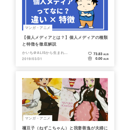
マンガ・アニメ
【個人メディアとは？】個人メディアの種類
と特徴を徹底解説
かいち＠ALISから生まれた漫画家
73.83
ALIS
0.00
2019/03/31
ALIS
マンガ・アニメ
禰豆子（ねずこちゃん）と我妻善逸が夫婦に