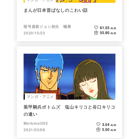
まんが日本昔ばなしのこわい話
暗号資産ジョシ校生 蟻巣
61.55
ALIS
55.90
2020/10/23
ALIS
マンガ・アニメ
装甲騎兵ボトムズ 塩山キリコと谷口キリコ
の違い
Merkmal205
3.54
ALIS
5.50
2021/03/08
ALIS