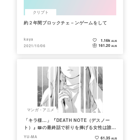
クリプト
約２年間ブロックチェ－ンゲームをして
kaya
1.16k
ALIS
161.20
2021/10/06
ALIS
マンガ・アニメ
「キラ様…」『DEATH NOTE（デスノー
ト）』📖の最終話で祈りを捧げる女性は誰な
のか
YU-MA
61.35
ALIS