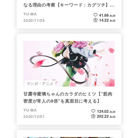
なる理由の考察【キーワード：カグツチ】＜
後編＞
YU-MA
41.68
ALIS
14.22
2020/11/26
ALIS
マンガ・アニメ
甘露寺蜜璃ちゃんのカラダのヒミツ【”筋肉
密度が常人の8倍”を真面目に考える】
YU-MA
124.02
ALIS
202.22
2020/12/01
ALIS