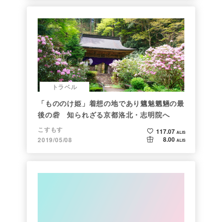
トラベル
「もののけ姫」着想の地であり魑魅魍魎の最
後の砦 知られざる京都洛北・志明院へ
こすもす
117.07
ALIS
8.00
2019/05/08
ALIS