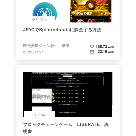
クリプト
JPYCでSplinterlandsに課金する方法
暗号資産ジョシ校生 蟻巣
165.73
ALIS
22.19
2021/07/21
ALIS
ゲーム
ブロックチェーンゲーム LIBERATE 説
明書