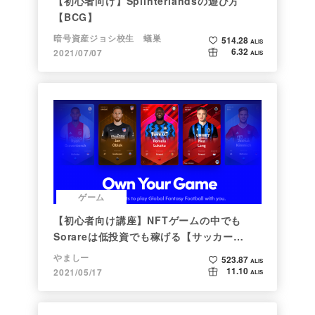
【初心者向け】Splinterlandsの遊び方
【BCG】
暗号資産ジョシ校生 蟻巣
514.28
ALIS
6.32
2021/07/07
ALIS
ゲーム
【初心者向け講座】NFTゲームの中でも
Sorareは低投資でも稼げる【サッカー
×NFT×BCG】
やましー
523.87
ALIS
11.10
2021/05/17
ALIS