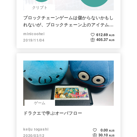
クリプト
ブロックチェーンゲームは儲からないかもし
れないが、ブロックチェーン上のアイテムは
新しい形の投資になる。(読了:５分)
minicoohei
612.69
ALIS
405.37
2019/11/04
ALIS
ゲーム
ドラクエで学ぶオーバフロー
keiju togashi
0.00
ALIS
30.10
2020/03/12
ALIS