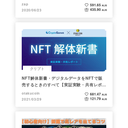
zap
591.65
ALIS
435.90
2020/06/23
ALIS
クリプト
NFT解体新書・デジタルデータをNFTで販
売するときのすべて【実証実験・共有レポー
ト】
otakucoin
681.47
ALIS
121.79
2021/03/29
ALIS