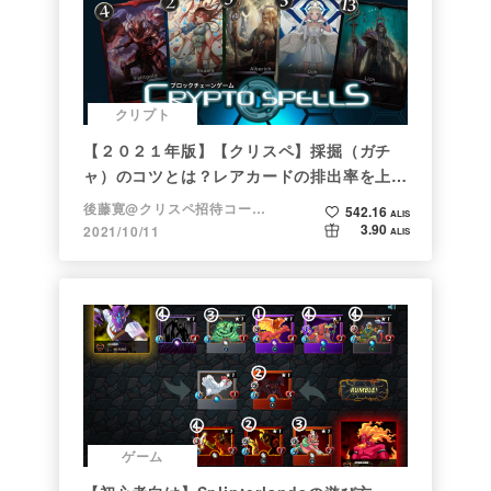
クリプト
【２０２１年版】【クリスペ】採掘（ガチ
ャ）のコツとは？レアカードの排出率を上げ
る方法【初心者向け】
後藤寛@クリスペ招待コード→LHiH
542.16
ALIS
3.90
2021/10/11
ALIS
ゲーム