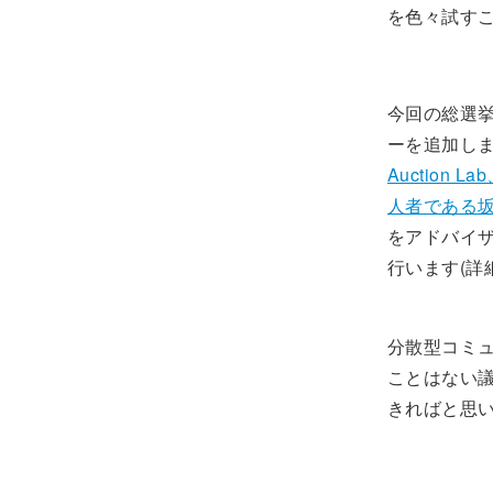
を色々試す
今回の総選挙
ーを追加し
Auctio
人者である
をアドバイ
行います(詳
分散型コミ
ことはない
きればと思