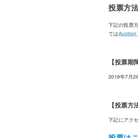
投票方
下記の投票
ては
Auctio
【投票期
2019年7月
【投票方
下記にアク
投票は