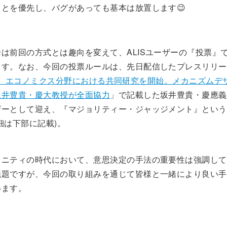
ことを優先し、バグがあっても基本は放置します😉
は前回の方式とは趣向を変えて、ALISユーザーの『投票』
ます。なお、今回の投票ルールは、先日配信したプレスリリー
n Lab、エコノミクス分野における共同研究を開始。メカニズム
坂井豊貴・慶大教授が全面協力
」で記載した坂井豊貴・慶應義
ザーとして迎え、『マジョリティー・ジャッジメント』という
細は下部に記載)。
ュニティの時代において、意思決定の手法の重要性は強調して
議題ですが、今回の取り組みを通じて皆様と一緒により良い手
います。