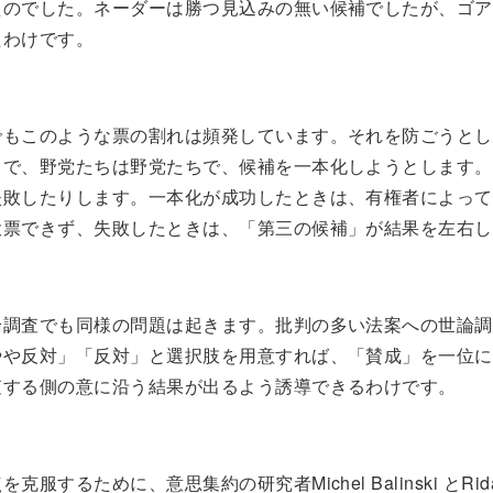
たのでした。ネーダーは勝つ見込みの無い候補でしたが、ゴア
たわけです。
でもこのような票の割れは頻発しています。それを防ごうとし
ちで、野党たちは野党たちで、候補を一本化しようとします。
失敗したりします。一本化が成功したときは、有権者によって
投票できず、失敗したときは、「第三の候補」が結果を左右し
論調査でも同様の問題は起きます。批判の多い法案への世論調
やや反対」「反対」と選択肢を用意すれば、「賛成」を一位に
査する側の意に沿う結果が出るよう誘導できるわけです。
服するために、意思集約の研究者Michel Balinski とRida 