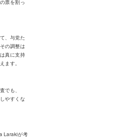
の票を割っ
て、与党た
その調整は
は真に支持
えます。
査でも、
しやすくな
Larakiが考