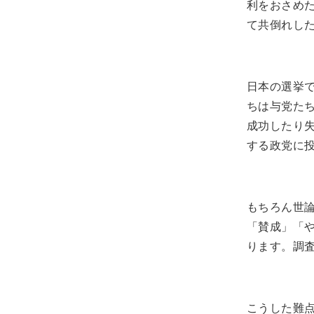
利をおさめ
て共倒れし
日本の選挙
ちは与党た
成功したり
する政党に
もちろん世
「賛成」「
ります。調
こうした難点を克