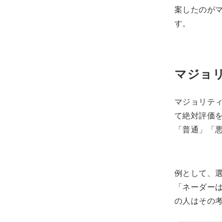
案したのがマジ
す。
マジョ
マジョリテ
て絶対評価
「普通」「
例として、
「ネーダー
の人はその