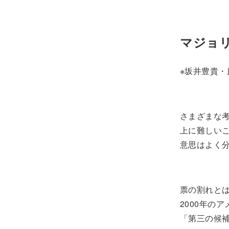
マジョ
※坂井豊貴
さまざまな
上に難しい
意思はよく
票の割れと
2000年の
「第三の候