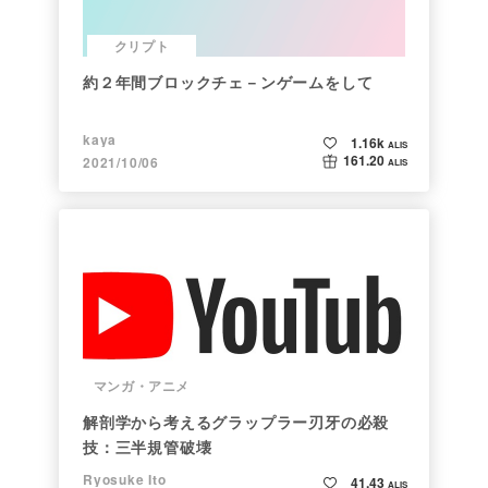
クリプト
約２年間ブロックチェ－ンゲームをして
kaya
1.16k
ALIS
161.20
2021/10/06
ALIS
マンガ・アニメ
解剖学から考えるグラップラー刃牙の必殺
技：三半規管破壊
Ryosuke Ito
41.43
ALIS