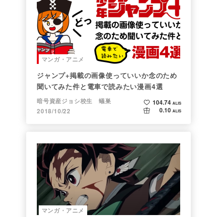
マンガ・アニメ
ジャンプ+掲載の画像使っていいか念のため
聞いてみた件と電車で読みたい漫画4選
暗号資産ジョシ校生 蟻巣
104.74
ALIS
0.10
2018/10/22
ALIS
マンガ・アニメ