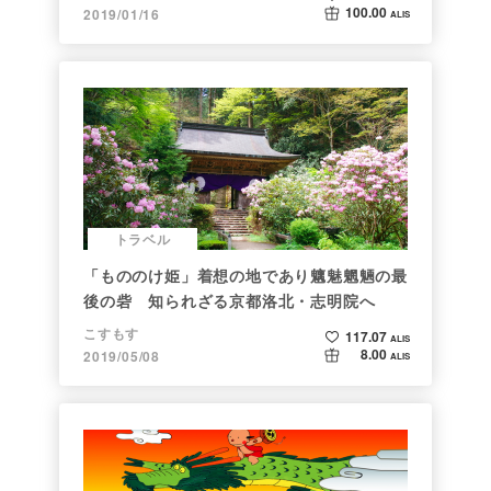
100.00
2019/01/16
ALIS
トラベル
「もののけ姫」着想の地であり魑魅魍魎の最
後の砦 知られざる京都洛北・志明院へ
こすもす
117.07
ALIS
8.00
2019/05/08
ALIS