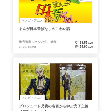
マンガ・アニメ
まんが日本昔ばなしのこわい話
暗号資産ジョシ校生 蟻巣
61.55
ALIS
55.90
2020/10/23
ALIS
マンガ・アニメ
プロシュート兄貴の名言から学ぶ完了主義