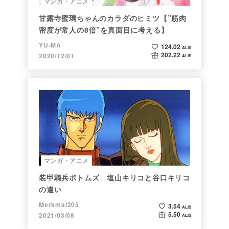
マンガ・アニメ
甘露寺蜜璃ちゃんのカラダのヒミツ【”筋肉
密度が常人の8倍”を真面目に考える】
YU-MA
124.02
ALIS
202.22
2020/12/01
ALIS
マンガ・アニメ
装甲騎兵ボトムズ 塩山キリコと谷口キリコ
の違い
Merkmal205
3.54
ALIS
5.50
2021/03/08
ALIS