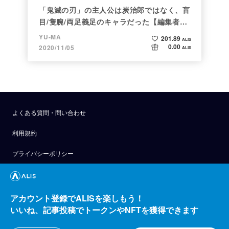
「鬼滅の刃」の主人公は炭治郎ではなく、盲
目/隻腕/両足義足のキャラだった【編集者の
仕事ぶりに脱帽】
YU-MA
201.89
ALIS
0.00
2020/11/05
ALIS
よくある質問・問い合わせ
利用規約
プライバシーポリシー
公式アナウンス
技術ブログ
アカウント登録でALISを楽しもう！
いいね、記事投稿でトークンやNFTを獲得できます
API