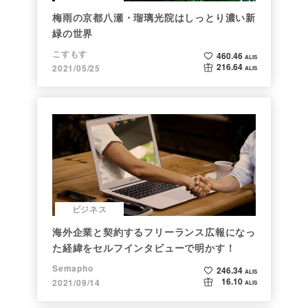
梅雨の京都八瀬・瑠璃光院はしっとり濃い新
緑の世界
こすもす
460.46
ALIS
216.64
2021/05/25
ALIS
ビジネス
海外企業と契約するフリーランス広報になっ
た経緯をセルフインタビューで明かす！
Semapho
246.34
ALIS
16.10
2021/09/14
ALIS