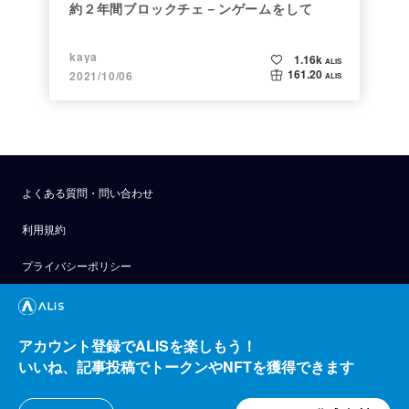
約２年間ブロックチェ－ンゲームをして
kaya
1.16k
ALIS
161.20
2021/10/06
ALIS
よくある質問・問い合わせ
利用規約
プライバシーポリシー
公式アナウンス
技術ブログ
アカウント登録でALISを楽しもう！
いいね、記事投稿でトークンやNFTを獲得できます
API