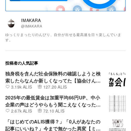
IMAKARA
@IMAKARA
ゆっくりまったりのんびり、自分が出せる最高速を日々楽しんでいま
す。
投稿者の人気記事
独身税を含んだ社会保険料の確認しようと検
索したらなんか新しくなってた【協会けん
3.19k ALIS
127.20 ALIS
ぽ】
2025年の最低賃金は加重平均66円UP、中小
企業の声はどうやらもう聞こえなくなったよ
2.67k ALIS
72.10 ALIS
うです。
「はじめてのALIS獲得？」「0人があなたの
記事にいいね？」今まで無かった異変【ミン