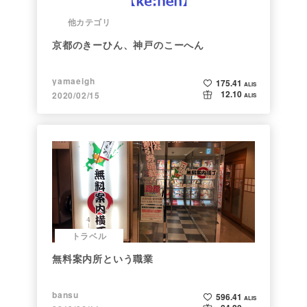
他カテゴリ
京都のきーひん、神戸のこーへん
yamaeigh
175.41
ALIS
12.10
2020/02/15
ALIS
トラベル
無料案内所という職業
bansu
596.41
ALIS