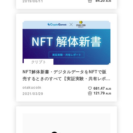
84.20
2019/06/11
ALIS
クリプト
NFT解体新書・デジタルデータをNFTで販
売するときのすべて【実証実験・共有レポー
ト】
otakucoin
681.47
ALIS
121.79
2021/03/29
ALIS