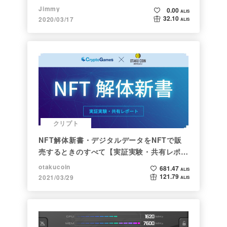
Jimmy
0.00
ALIS
32.10
2020/03/17
ALIS
クリプト
NFT解体新書・デジタルデータをNFTで販
売するときのすべて【実証実験・共有レポー
ト】
otakucoin
681.47
ALIS
121.79
2021/03/29
ALIS