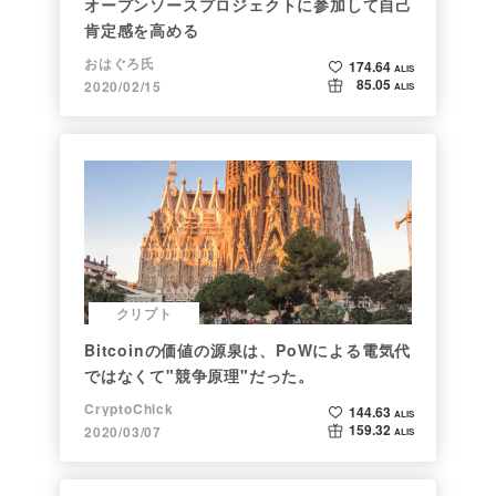
オープンソースプロジェクトに参加して自己
肯定感を高める
おはぐろ氏
174.64
ALIS
85.05
2020/02/15
ALIS
クリプト
Bitcoinの価値の源泉は、PoWによる電気代
ではなくて"競争原理"だった。
CryptoChick
144.63
ALIS
159.32
2020/03/07
ALIS