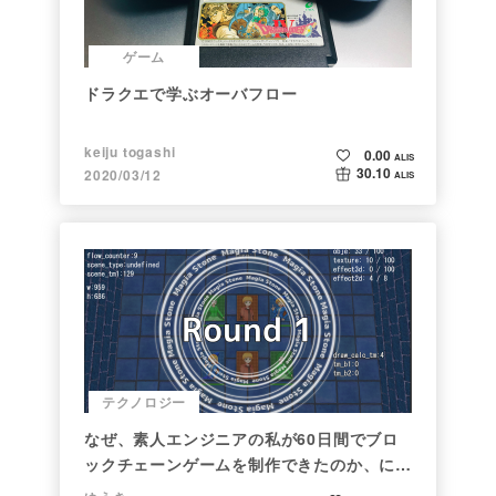
ゲーム
ドラクエで学ぶオーバフロー
keiju togashi
0.00
ALIS
30.10
2020/03/12
ALIS
テクノロジー
なぜ、素人エンジニアの私が60日間でブロ
ックチェーンゲームを制作できたのか、につ
いて語ってみた