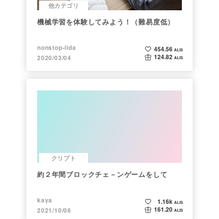
他カテゴリ
機械学習を体験してみよう！（難易度低）
nonstop-iida
454.56
ALIS
124.82
2020/03/04
ALIS
クリプト
約２年間ブロックチェ－ンゲームをして
kaya
1.16k
ALIS
161.20
2021/10/06
ALIS