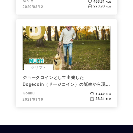
ゆうき
463.31
ALIS
270.93
2020/08/12
ALIS
クリプト
ジョークコインとして出発した
Dogecoin（ドージコイン）の誕生から現在
まで。注目される非証券性🐶
Konbu
1.44k
ALIS
38.31
2021/01/19
ALIS