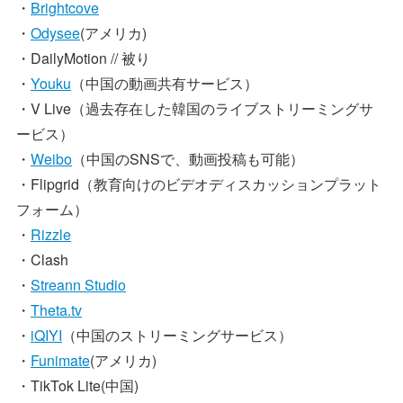
・
Brightcove
・
Odysee
(アメリカ)
・DailyMotion // 被り
・
Youku
（中国の動画共有サービス）
・V Live（過去存在した韓国のライブストリーミングサ
ービス）
・
Weibo
（中国のSNSで、動画投稿も可能）
・Flipgrid（教育向けのビデオディスカッションプラット
フォーム）
・
Rizzle
・Clash
・
Streann Studio
・
Theta.tv
・
iQIYI
（中国のストリーミングサービス）
・
Funimate
(アメリカ)
・TikTok Lite(中国)