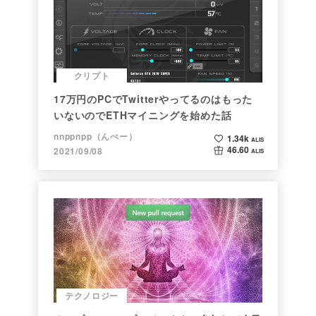
クリプト
17万円のPCでTwitterやってるのはもった
いないのでETHマイニングを始めた話
nnppnpp（んぺー）
1.34k
ALIS
46.60
2021/09/08
ALIS
テクノロジー