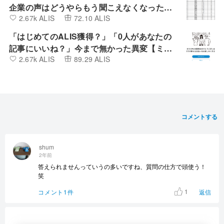
企業の声はどうやらもう聞こえなくなったよ
2.67k ALIS
72.10 ALIS
うです。
「はじめてのALIS獲得？」「0人があなたの
記事にいいね？」今まで無かった異変【ミン
2.67k ALIS
89.29 ALIS
カブIR】
コメントする
shum
2年前
答えられませんっていうの多いですね、質問の仕方で頭使う！
笑
1
コメント1件
返信