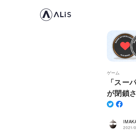
ゲーム
「スー
が閉鎖
IMAK
2021/0