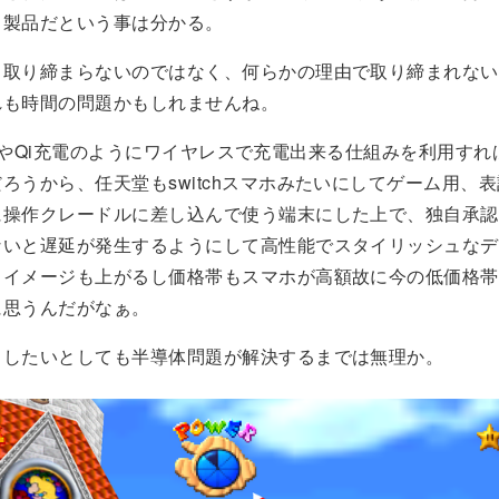
力製品だという事は分かる。
く取り締まらないのではなく、何らかの理由で取り締まれない
れも時間の問題かもしれませんね。
encilやQi充電のようにワイヤレスで充電出来る仕組みを利用す
ろうから、任天堂もswitchスマホみたいにしてゲーム用、
に操作クレードルに差し込んで使う端末にした上で、独自承認
ないと遅延が発生するようにして高性能でスタイリッシュなデ
ドイメージも上がるし価格帯もスマホが高額故に今の低価格帯
に思うんだがなぁ。
うしたいとしても半導体問題が解決するまでは無理か。