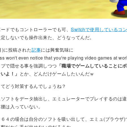
ボードでもコントローラーでも可、
Switchで使用しているコ
設定しないでも操作出来た、どうなってんだ。
(4月)に投稿された
記事
には興奮気味に
s won't even notice that you're playing video games at wo
タブで隠せる事を強調しつつ
「職場でゲームしていることにボ
ないよ！」
とか、どんだけゲームしたいんだｗ
ってどう対策するんでしょうね？
ムソフトをデータ抽出し、エミュレーターでプレイするのは違
本腰は入っていない。
６４の場合は自分のソフトを吸い出して、エミュ(ブラウザ)
解釈だから手が出せないのだろうか