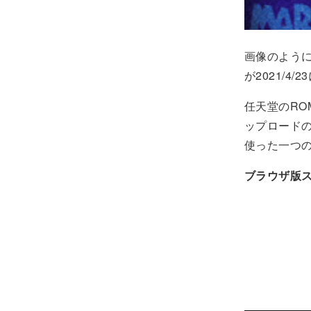
画像のよう
が2021/4
任天堂のRO
ップロード
使った一つ
ブラウザ版