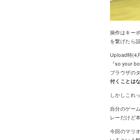
操作はキー
を繋げたら
Upload時
『so your bos
ブラウザの
付くことは
しかしこれ
自分のゲー
レーだけど
今回のマリオ
いるという