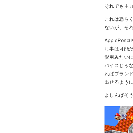
それでも主
これは恐ら
ないが、そ
AppleP
じ事は可能だ
影用みたい
バイスじゃ
ればブラン
出せるよう
よしんばそ