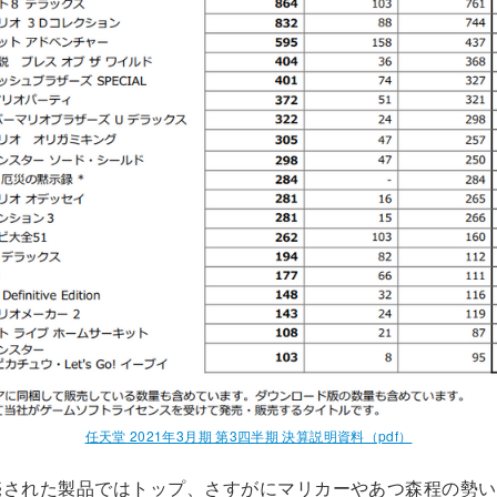
任天堂 2021年3月期 第3四半期 決算説明資料（pdf）
売された製品ではトップ、さすがにマリカーやあつ森程の勢い