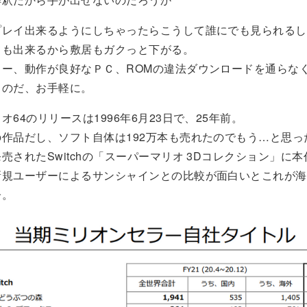
プレイ出来るようにしちゃったらこうして誰にでも見られるし
ても出来るから敷居もガクっと下がる。
ター、動作が良好なＰＣ、ROMの違法ダウンロードを通らな
うのだ、お手軽に。
オ64のリリースは1996年6月23日で、25年前。
作品だし、ソフト自体は192万本も売れたのでもう…と思っ
売されたSwitchの「スーパーマリオ 3Dコレクション」に
新規ユーザーによるサンシャインとの比較が面白いとこれが海
子。