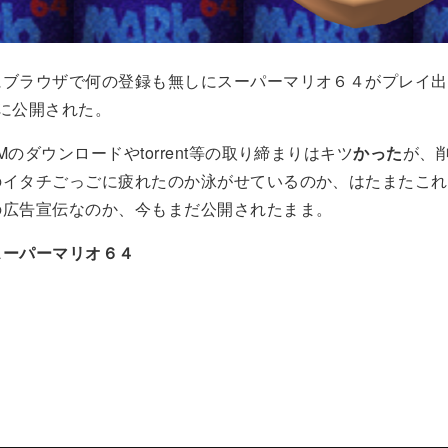
にブラウザで何の登録も無しにスーパーマリオ６４がプレイ出
/23に公開された。
Mのダウンロードやtorrent等の取り締まりはキツ
かった
が、
のイタチごっごに疲れたのか泳がせているのか、はたまたこれ
の広告宣伝なのか、今もまだ公開されたまま。
スーパーマリオ６４