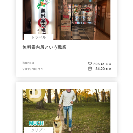
トラベル
無料案内所という職業
bansu
596.41
ALIS
84.20
2019/06/11
ALIS
クリプト