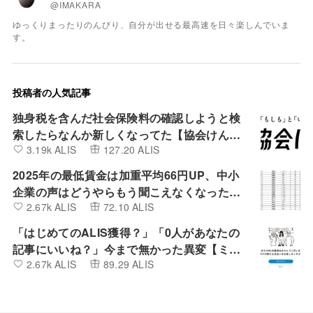
@IMAKARA
ゆっくりまったりのんびり、自分が出せる最高速を日々楽しんでいま
す。
投稿者の人気記事
独身税を含んだ社会保険料の確認しようと検
索したらなんか新しくなってた【協会けん
3.19k ALIS
127.20 ALIS
ぽ】
2025年の最低賃金は加重平均66円UP、中小
企業の声はどうやらもう聞こえなくなったよ
2.67k ALIS
72.10 ALIS
うです。
「はじめてのALIS獲得？」「0人があなたの
記事にいいね？」今まで無かった異変【ミン
2.67k ALIS
89.29 ALIS
カブIR】