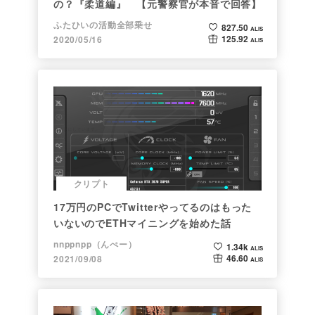
の？『柔道編』 【元警察官が本音で回答】
ふたひいの活動全部乗せ
827.50
ALIS
125.92
2020/05/16
ALIS
クリプト
17万円のPCでTwitterやってるのはもった
いないのでETHマイニングを始めた話
nnppnpp（んぺー）
1.34k
ALIS
46.60
2021/09/08
ALIS