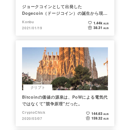
ジョークコインとして出発した
Dogecoin（ドージコイン）の誕生から現在
まで。注目される非証券性🐶
Konbu
1.44k
ALIS
38.31
2021/01/19
ALIS
クリプト
Bitcoinの価値の源泉は、PoWによる電気代
ではなくて"競争原理"だった。
CryptoChick
144.63
ALIS
159.32
2020/03/07
ALIS