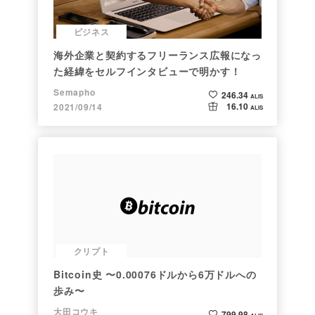
ビジネス
海外企業と契約するフリーランス広報になっ
た経緯をセルフインタビューで明かす！
Semapho
246.34
ALIS
16.10
2021/09/14
ALIS
クリプト
Bitcoin史 〜0.00076ドルから6万ドルへの
歩み〜
大田コウキ
799.98