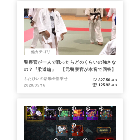
他カテゴリ
警察官が一人で戦ったらどのくらいの強さな
の？『柔道編』 【元警察官が本音で回答】
ふたひいの活動全部乗せ
827.50
ALIS
125.92
2020/05/16
ALIS