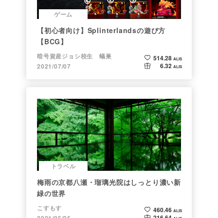
ゲーム
【初心者向け】Splinterlandsの遊び方
【BCG】
暗号資産ジョシ校生 蟻巣
514.28
ALIS
6.32
2021/07/07
ALIS
トラベル
梅雨の京都八瀬・瑠璃光院はしっとり濃い新
緑の世界
こすもす
460.46
ALIS
216.64