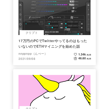
クリプト
17万円のPCでTwitterやってるのはもった
いないのでETHマイニングを始めた話
nnppnpp（んぺー）
1.34k
ALIS
46.60
2021/09/08
ALIS
クリプト