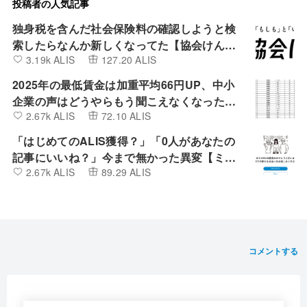
投稿者の人気記事
独身税を含んだ社会保険料の確認しようと検
索したらなんか新しくなってた【協会けん
3.19k ALIS
127.20 ALIS
ぽ】
2025年の最低賃金は加重平均66円UP、中小
企業の声はどうやらもう聞こえなくなったよ
2.67k ALIS
72.10 ALIS
うです。
「はじめてのALIS獲得？」「0人があなたの
記事にいいね？」今まで無かった異変【ミン
2.67k ALIS
89.29 ALIS
カブIR】
コメントする