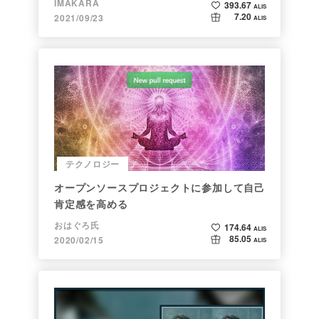
IMAKARA
393.67
ALIS
7.20
2021/09/23
ALIS
テクノロジー
オープンソースプロジェクトに参加して自己
肯定感を高める
おはぐろ氏
174.64
ALIS
85.05
2020/02/15
ALIS