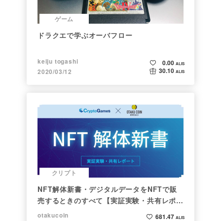
ゲーム
ドラクエで学ぶオーバフロー
keiju togashi
0.00
ALIS
30.10
2020/03/12
ALIS
クリプト
NFT解体新書・デジタルデータをNFTで販
売するときのすべて【実証実験・共有レポー
ト】
otakucoin
681.47
ALIS