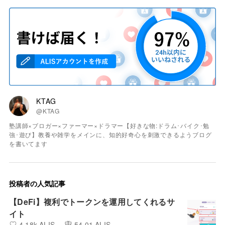
KTAG
@KTAG
塾講師×ブロガー×ファーマー×ドラマー【好きな物:ドラム･バイク･勉
強･遊び】教養や雑学をメインに、知的好奇心を刺激できるようブログ
を書いてます
投稿者の人気記事
【DeFi】複利でトークンを運用してくれるサ
イト
4.18k ALIS
54.01 ALIS