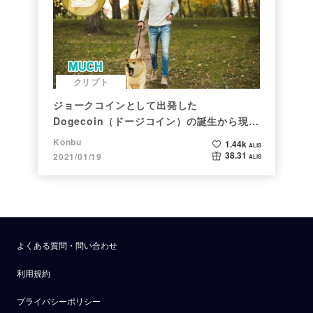
クリプト
ジョークコインとして出発した
Dogecoin（ドージコイン）の誕生から現在
まで。注目される非証券性🐶
Konbu
1.44k
ALIS
38.31
2021/01/19
ALIS
よくある質問・問い合わせ
利用規約
プライバシーポリシー