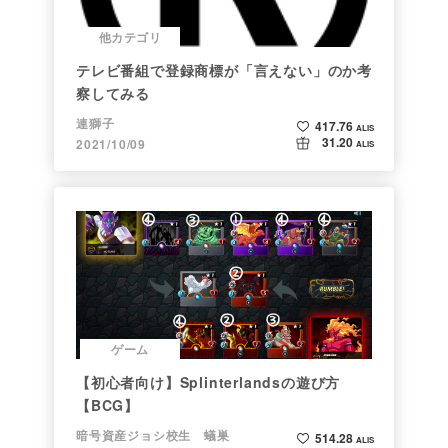
他カテゴリ
テレビ番組で登録商標が「言えない」のか考
察してみる
連獅子
417.76
ALIS
31.20
2021/10/09
ALIS
ゲーム
【初心者向け】Splinterlandsの遊び方
【BCG】
暗号資産ジョシ校生 蟻巣
514.28
ALIS