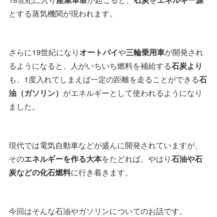
とする蒸気機関が現われます。
さらに19世紀になり
オートバイ
や
三輪乗用車
が開発され
るようになると、人がいちいち燃料を補給する
石炭より
も、1度入れてしまえば一定の距離を走ることができる
石
油（ガソリン）
がエネルギーとして使われるようになり
ました。
現代では電気自動車などが盛んに開発されていますが、
その
エネルギーを作る大本
をたどれば、やはり
石油や石
炭などの化石燃料
に行き着きます。
今回はそんな石油やガソリンについてのお話です。