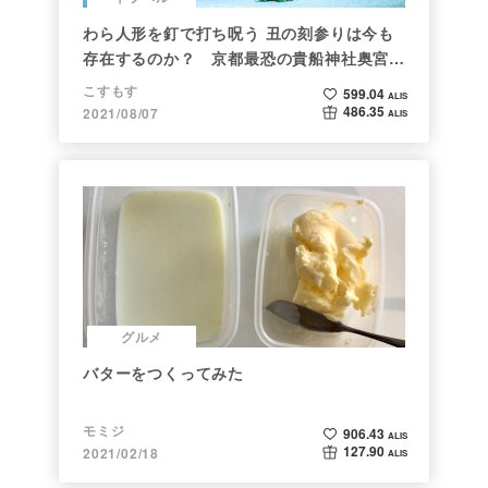
わら人形を釘で打ち呪う 丑の刻参りは今も
存在するのか？ 京都最恐の貴船神社奥宮を
調べた
こすもす
599.04
ALIS
486.35
2021/08/07
ALIS
グルメ
バターをつくってみた
モミジ
906.43
ALIS
127.90
2021/02/18
ALIS