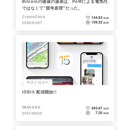
Bitcoinの価値の源泉は、PoWによる電気代
ではなくて"競争原理"だった。
CryptoChick
144.63
ALIS
159.32
2020/03/07
ALIS
テクノロジー
iOS15 配信開始!!
IMAKARA
393.67
ALIS
7.20
2021/09/23
ALIS