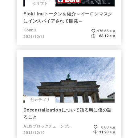
クリプト
Floki Inuトークンを紹介～イーロンマスク
にインスパイアされて開発～
Konbu
176.65
ALIS
68.12
2021/10/13
ALIS
他カテゴリ
Decentralizationについて語る時に僕の語
ること
ALISブロックチェーンブログ
0.00
ALIS
11.20
2018/12/10
ALIS