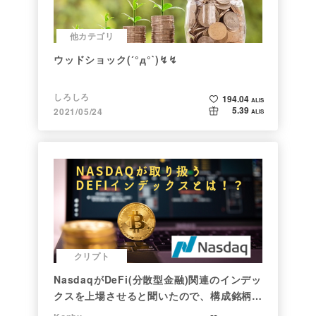
他カテゴリ
ウッドショック(´°д°`)↯↯
しろしろ
194.04
ALIS
5.39
2021/05/24
ALIS
クリプト
NasdaqがDeFi(分散型金融)関連のインデッ
クスを上場させると聞いたので、構成銘柄を
調べてみた