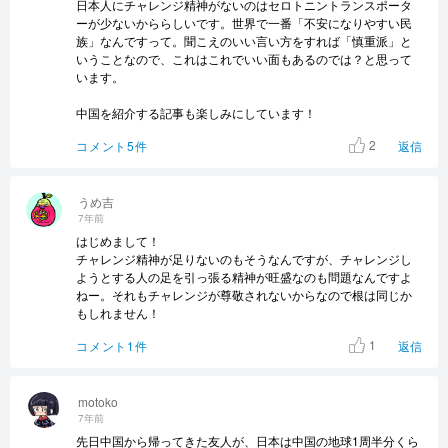
日本人にチャレンジ精神がないのはセロトニントランスポータ
ーが少ないかららしいです。世界で一番「不安になりやすい民
族」なんですって。聞こえのいい言い方をすれば「慎重派」と
いうことなので、これはこれでいい面もあるのでは？と思って
います。
中国を紹介する記事も楽しみにしています！
2
コメント5件
返信
うめ吉
7年前
はじめまして！
チャレンジ精神が足りないのもそうなんですが、チャレンジし
ようとする人の足を引っ張る精神が旺盛なのも問題なんですよ
ねー。それもチャレンジが尊敬されないからなので根は同じか
もしれません！
1
コメント1件
返信
motoko
7年前
先日中国から帰ってきた友人が、日本は中国の地球1周半分くら