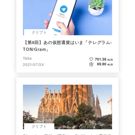
クリプト
【第8回】あの仮想通貨はいま「テレグラム-
TON/Gram」
Taka
701.38
ALIS
69.90
2021/07/24
ALIS
クリプト