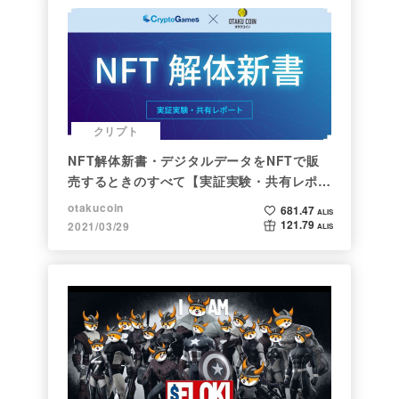
クリプト
NFT解体新書・デジタルデータをNFTで販
売するときのすべて【実証実験・共有レポー
ト】
otakucoin
681.47
ALIS
121.79
2021/03/29
ALIS