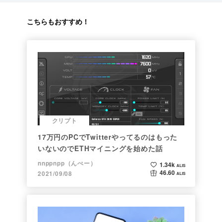
こちらもおすすめ！
クリプト
17万円のPCでTwitterやってるのはもった
いないのでETHマイニングを始めた話
nnppnpp（んぺー）
1.34k
ALIS
46.60
2021/09/08
ALIS