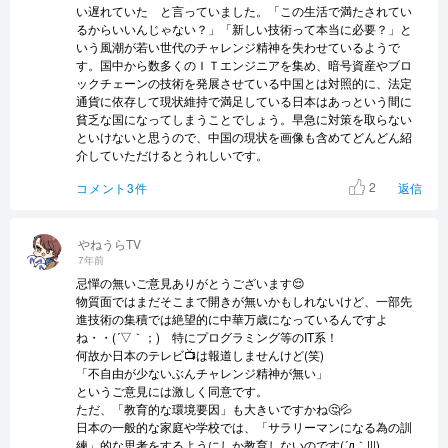
い遅れていた と言っていました。「この生活で満たされてい
るからいいんじゃない？」「新しい技術って本当に必要？」と
いう風潮が若い世代のチャレンジ精神を失わせているようで
す。国中から数多くのＩＴエンジニアを集め、暗号資産やブロ
ックチェーンの技術を発展させている中国とは対照的に、法定
通貨に依存して現状維持で満足している日本はあっという間に
貧乏な国になってしまうことでしょう。早急に対策を取らない
といけないと思うので、中国の現状を画像も含めてどんどん紹
介していただけるとうれしいです。
2
コメント3件
返信
やねうらTV
7年前
忌憚の無いご意見ありがとうございます😌
物質面ではまだそこまで開きが無いかもしれないけど、一部先
進技術の集積では絶望的に中華万歳になっているんですよ
ね・・(´▽｀；)ゞ特にプログラミング等のIT系！
何故か日本のテレビ📺️は報道しませんけど(笑)
「不自由が少ないぶんチャレンジ精神が無い」
というご意見には激しく同意です。
ただ、「教育的な環境要因」も大きいですかね🤔💦
日本の一般的な家庭や学校では、「サラリーマンになる為の訓
練」的な思考をするようにしか教育しないのです(´д｀|||)