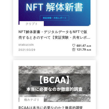
クリプト
NFT解体新書・デジタルデータをNFTで販
売するときのすべて【実証実験・共有レポー
ト】
otakucoin
681.47
ALIS
121.79
2021/03/29
ALIS
他カテゴリ
BCAAは本当に必要なのか？徹底的調査