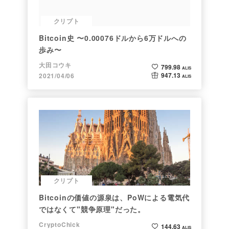
クリプト
Bitcoin史 〜0.00076ドルから6万ドルへの
歩み〜
大田コウキ
799.98
ALIS
947.13
2021/04/06
ALIS
クリプト
Bitcoinの価値の源泉は、PoWによる電気代
ではなくて"競争原理"だった。
CryptoChick
144.63
ALIS