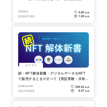
Jimmy
0.00
ALIS
1.20
2020/07/05
ALIS
クリプト
続・NFT解体新書・デジタルデータをNFT
で販売するときのすべて【実証実験・共有レ
ポート】
otakucoin
230.43
ALIS
6.37
2021/04/23
ALIS