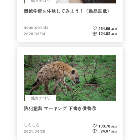
他カテゴリ
機械学習を体験してみよう！（難易度低）
nonstop-iida
454.56
ALIS
124.82
2020/03/04
ALIS
他カテゴリ
防犯意識 マーキング 下書き供養④
しろしろ
133.78
ALIS
24.07
2021/04/20
ALIS