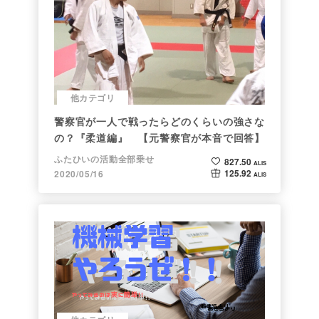
他カテゴリ
警察官が一人で戦ったらどのくらいの強さな
の？『柔道編』 【元警察官が本音で回答】
ふたひいの活動全部乗せ
827.50
ALIS
125.92
2020/05/16
ALIS