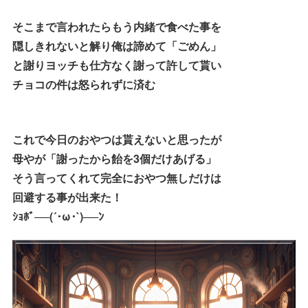
そこまで言われたらもう内緒で食べた事を
隠しきれないと解り俺は諦めて「ごめん」
と謝りヨッチも仕方なく謝って許して貰い
チョコの件は怒られずに済む
これで今日のおやつは貰えないと思ったが
母やが「謝ったから飴を3個だけあげる」
そう言ってくれて完全におやつ無しだけは
回避する事が出来た！
ｼｮﾎﾞ──(´･ω･`)──ﾝ