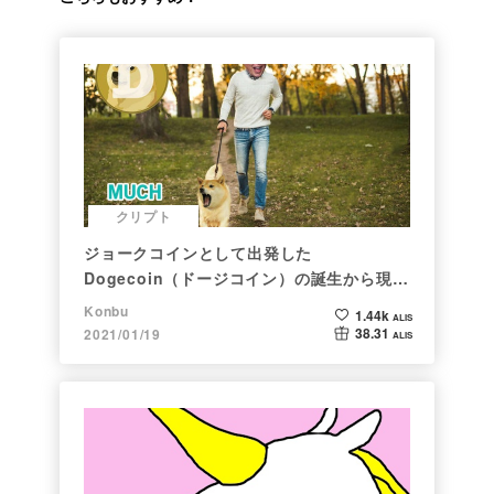
クリプト
ジョークコインとして出発した
Dogecoin（ドージコイン）の誕生から現在
まで。注目される非証券性🐶
Konbu
1.44k
ALIS
38.31
2021/01/19
ALIS