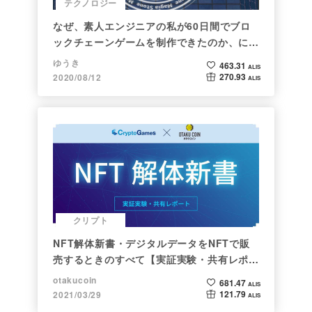
テクノロジー
なぜ、素人エンジニアの私が60日間でブロ
ックチェーンゲームを制作できたのか、につ
いて語ってみた
ゆうき
463.31
ALIS
270.93
2020/08/12
ALIS
クリプト
NFT解体新書・デジタルデータをNFTで販
売するときのすべて【実証実験・共有レポー
ト】
otakucoin
681.47
ALIS
121.79
2021/03/29
ALIS