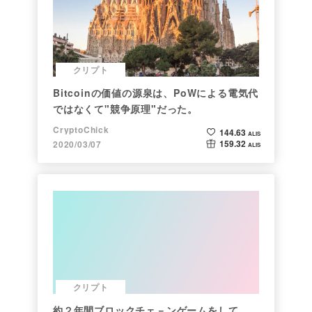
クリプト
Bitcoinの価値の源泉は、PoWによる電気代
ではなくて"競争原理"だった。
CryptoChick
144.63
ALIS
159.32
2020/03/07
ALIS
クリプト
約２年間ブロックチェ－ンゲームをして