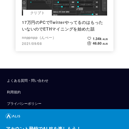
クリプト
17万円のPCでTwitterやってるのはもった
いないのでETHマイニングを始めた話
nnppnpp（んぺー）
1.34k
ALIS
46.60
2021/09/08
ALIS
よくある質問・問い合わせ
利用規約
プライバシーポリシー
公式アナウンス
技術ブログ
アカウント登録でALISを楽しもう！