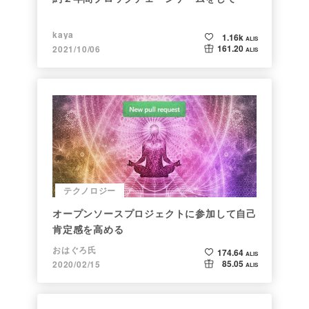
kaya
1.16k
ALIS
161.20
2021/10/06
ALIS
テクノロジー
オープンソースプロジェクトに参加して自己
肯定感を高める
おはぐろ氏
174.64
ALIS
85.05
2020/02/15
ALIS