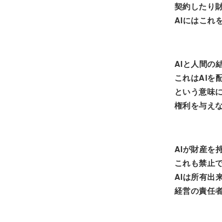
契約したり
AIにはこれ
AIと人間の
これはAIを
という意味に
権利を与え
AIが財産を
これも禁止
AIは所有出
経営の責任