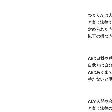
つまりAIは
と言う法律
定められた内
以下の様な
AIは自我や
自我とは自
AIはあくま
持たないと
AIが人間や
と言う法律