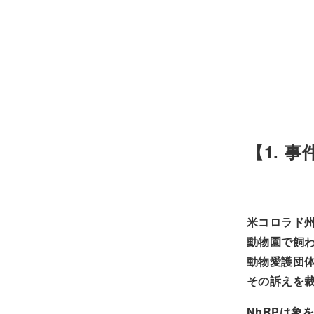
【1. 
米コロラド
動物園で飼
動物愛護団体
その訴えを
NhRPは象