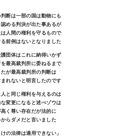
の判断は一部の国は動物にも
を認める判決が出た事あるが
状は人間の権利を守るもので
する前例はないとなりました
愛護団体はこれに納得いかず
断を最高裁判所に委ねるまで
したが最高裁判所の判断は
含まれないと明言したのです
に人と同じ権利を与えるのは
的な変更になると述べゾウは
が高く尊い存在だが法的に
いからダメだと言いました
向けの法律は適用できない」