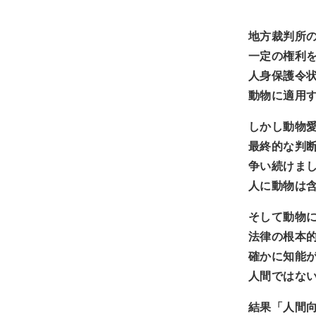
地方裁判所
一定の権利
人身保護令
動物に適用
しかし動物
最終的な判
争い続けま
人に動物は
そして動物
法律の根本
確かに知能
人間ではな
結果「人間