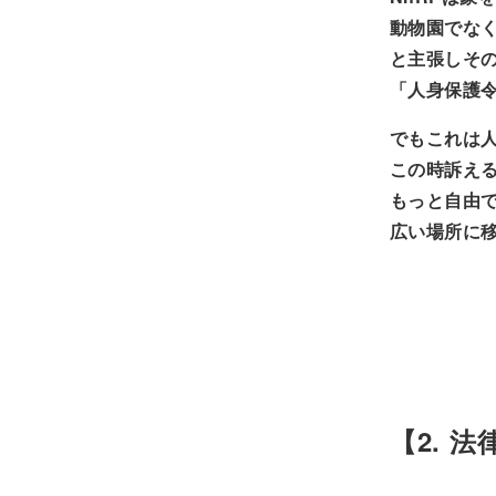
動物園でな
と主張しそ
「人身保護
でもこれは
この時訴え
もっと自由
広い場所に
【2. 