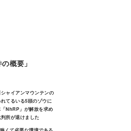
事件の概要」
州シャイアンマウンテンの
われてるいる5頭のゾウに
「NhRP」が解放を求め
裁判所が退けました
を狭くて劣悪な環境である