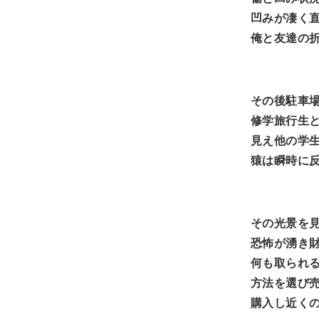
凹みが凄く
俺と友達の
その後駐車
修学旅行生
見え他の学
猿は瞬時に
その光景を
恐怖が湧き
何も取られ
方法を選び
購入し近く