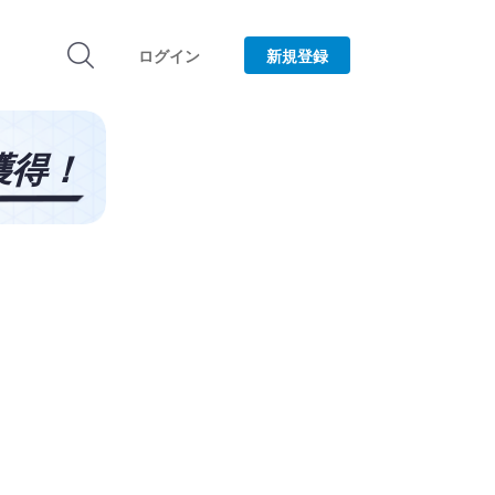
ログイン
新規登録