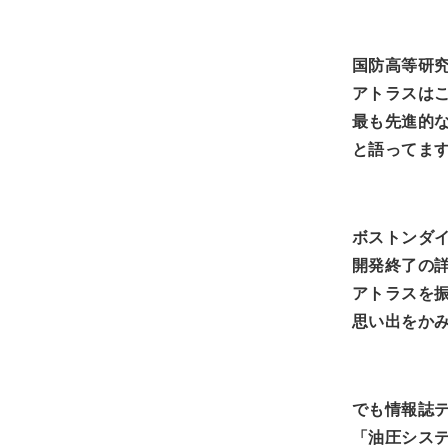
国防高等研
アトラスは
最も先進的
と語ってま
ボストンダ
開発終了の
アトラスを
思い出をか
でも情報誌
「油圧シス