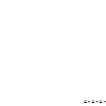
〓＝〓＝〓