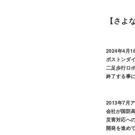
【さよ
2024年4
ボストンダ
二足歩行ロ
終了する事
2013年7
会社が国防
災害対応へ
開発を進め