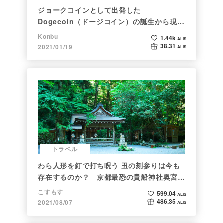
ジョークコインとして出発した
Dogecoin（ドージコイン）の誕生から現在
まで。注目される非証券性🐶
Konbu
1.44k
ALIS
38.31
2021/01/19
ALIS
トラベル
わら人形を釘で打ち呪う 丑の刻参りは今も
存在するのか？ 京都最恐の貴船神社奥宮を
調べた
こすもす
599.04
ALIS
486.35
2021/08/07
ALIS