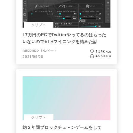
クリプト
17万円のPCでTwitterやってるのはもった
いないのでETHマイニングを始めた話
nnppnpp（んぺー）
1.34k
ALIS
46.60
2021/09/08
ALIS
クリプト
約２年間ブロックチェ－ンゲームをして