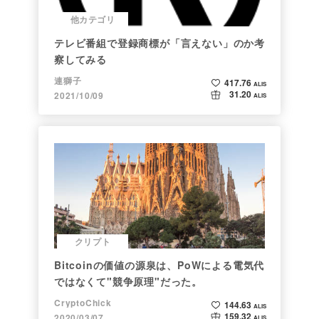
他カテゴリ
テレビ番組で登録商標が「言えない」のか考
察してみる
連獅子
417.76
ALIS
31.20
2021/10/09
ALIS
クリプト
Bitcoinの価値の源泉は、PoWによる電気代
ではなくて"競争原理"だった。
CryptoChick
144.63
ALIS
159.32
2020/03/07
ALIS