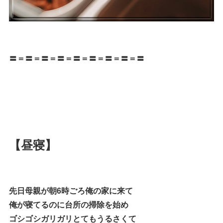
〓＝〓＝〓＝〓＝〓＝〓＝〓＝〓＝〓
【昼寝】
先日母親が朝6時ごろ俺の家に来て
俺が寝てるのに台所の掃除を始め
ゴシゴシガリガリとてもうるさくて