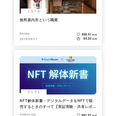
トラベル
無料案内所という職業
bansu
596.41
ALIS
84.20
2019/06/11
ALIS
クリプト
NFT解体新書・デジタルデータをNFTで販
売するときのすべて【実証実験・共有レポー
ト】
otakucoin
681.47
ALIS