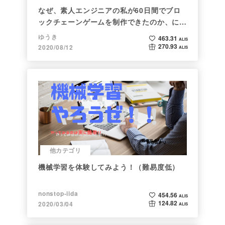
なぜ、素人エンジニアの私が60日間でブロ
ックチェーンゲームを制作できたのか、につ
いて語ってみた
ゆうき
463.31
ALIS
270.93
2020/08/12
ALIS
他カテゴリ
機械学習を体験してみよう！（難易度低）
nonstop-iida
454.56
ALIS
124.82
2020/03/04
ALIS