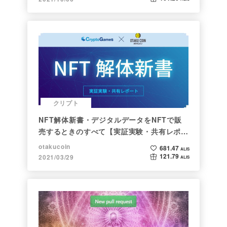
クリプト
NFT解体新書・デジタルデータをNFTで販
売するときのすべて【実証実験・共有レポー
ト】
otakucoin
681.47
ALIS
121.79
2021/03/29
ALIS