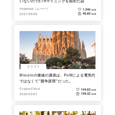
いないのでETHマイニングを始めた話
nnppnpp（んぺー）
1.34k
ALIS
46.60
2021/09/08
ALIS
クリプト
Bitcoinの価値の源泉は、PoWによる電気代
ではなくて"競争原理"だった。
CryptoChick
144.63
ALIS
159.32
2020/03/07
ALIS