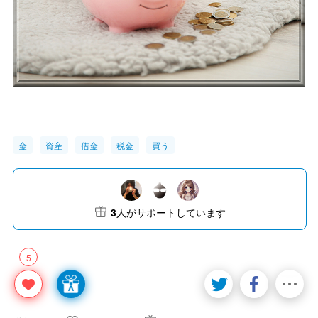
金
資産
借金
税金
買う
3
人がサポートしています
5