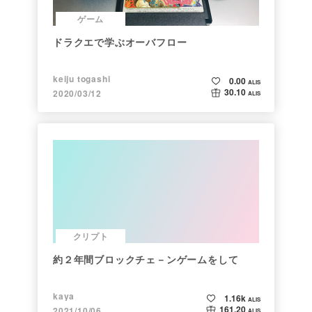
ゲーム
ドラクエで学ぶオーバフロー
keiju togashi
0.00
ALIS
30.10
2020/03/12
ALIS
クリプト
約２年間ブロックチェ－ンゲームをして
kaya
1.16k
ALIS
161.20
2021/10/06
ALIS