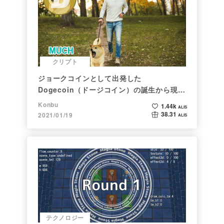
クリプト
ジョークコインとして出発した
Dogecoin（ドージコイン）の誕生から現在
まで。注目される非証券性🐶
Konbu
1.44k
ALIS
38.31
2021/01/19
ALIS
テクノロジー