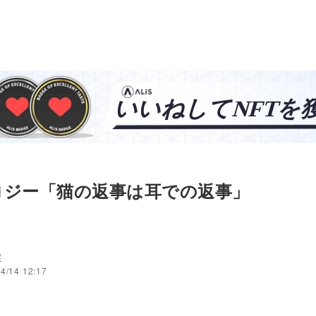
ロジー「猫の返事は耳での返事」
穣
4/14 12:17