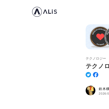
テクノロジー
テクノ
鈴木
2026/0