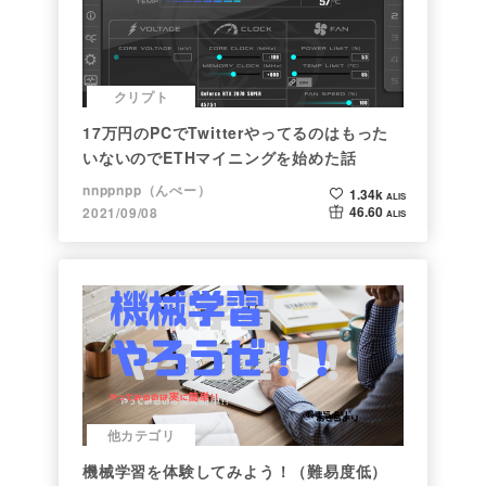
クリプト
17万円のPCでTwitterやってるのはもった
いないのでETHマイニングを始めた話
nnppnpp（んぺー）
1.34k
ALIS
46.60
2021/09/08
ALIS
他カテゴリ
機械学習を体験してみよう！（難易度低）