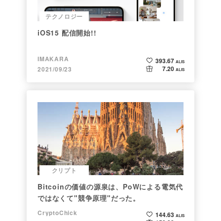
テクノロジー
iOS15 配信開始!!
IMAKARA
393.67
ALIS
7.20
2021/09/23
ALIS
クリプト
Bitcoinの価値の源泉は、PoWによる電気代
ではなくて"競争原理"だった。
CryptoChick
144.63
ALIS