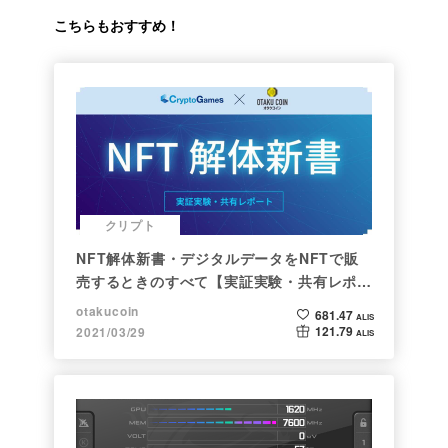
こちらもおすすめ！
クリプト
NFT解体新書・デジタルデータをNFTで販
売するときのすべて【実証実験・共有レポー
ト】
otakucoin
681.47
ALIS
121.79
2021/03/29
ALIS