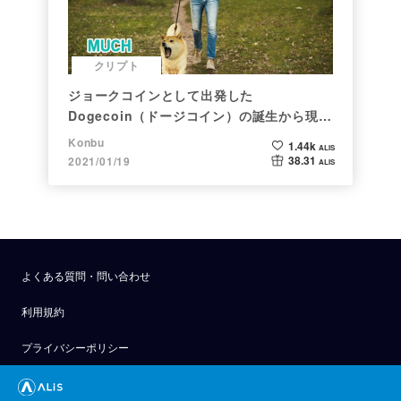
クリプト
ジョークコインとして出発した
Dogecoin（ドージコイン）の誕生から現在
まで。注目される非証券性🐶
Konbu
1.44k
ALIS
38.31
2021/01/19
ALIS
よくある質問・問い合わせ
利用規約
プライバシーポリシー
公式アナウンス