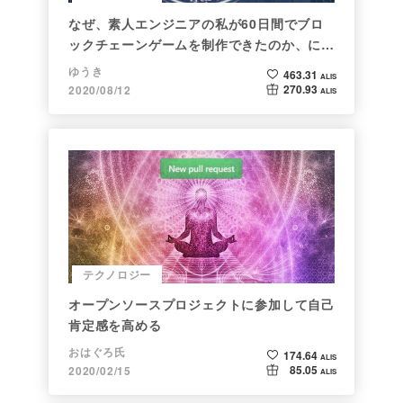
なぜ、素人エンジニアの私が60日間でブロ
ックチェーンゲームを制作できたのか、につ
いて語ってみた
ゆうき
463.31
ALIS
270.93
2020/08/12
ALIS
テクノロジー
オープンソースプロジェクトに参加して自己
肯定感を高める
おはぐろ氏
174.64
ALIS
85.05
2020/02/15
ALIS