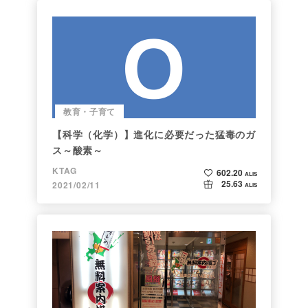
教育・子育て
【科学（化学）】進化に必要だった猛毒のガ
ス～酸素～
KTAG
602.20
ALIS
25.63
2021/02/11
ALIS