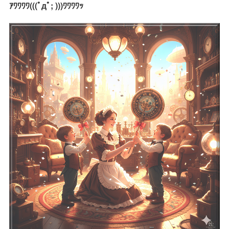
ｱﾜﾜﾜﾜ(((ﾟдﾟ; )))ﾜﾜﾜﾜｯ