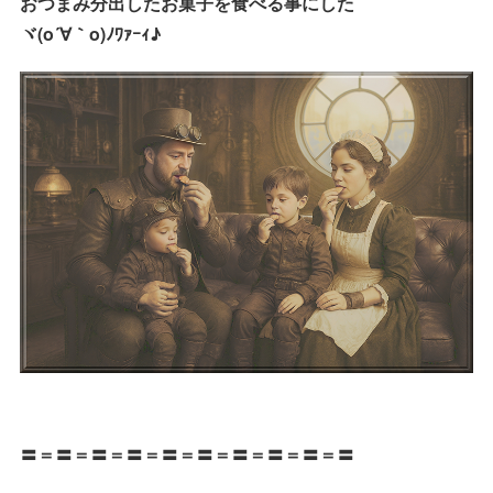
おつまみ分出したお菓子を食べる事にした
ヾ(o´∀｀o)ﾉﾜｧｰｨ♪
〓＝〓＝〓＝〓＝〓＝〓＝〓＝〓＝〓＝〓