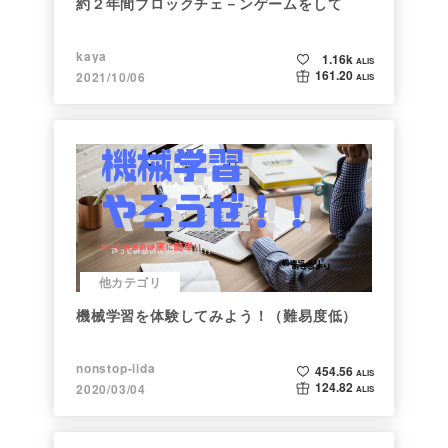
約２年間ブロックチェ－ンゲームをして
kaya
1.16k
ALIS
161.20
2021/10/06
ALIS
他カテゴリ
機械学習を体験してみよう！（難易度低）
nonstop-iida
454.56
ALIS
124.82
2020/03/04
ALIS