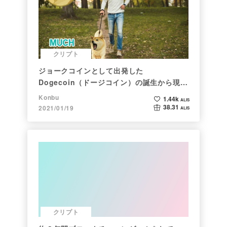
クリプト
ジョークコインとして出発した
Dogecoin（ドージコイン）の誕生から現在
まで。注目される非証券性🐶
Konbu
1.44k
ALIS
38.31
2021/01/19
ALIS
クリプト