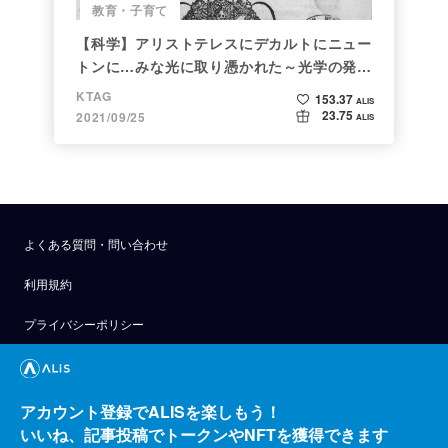
教育・子育て
【科学】アリストテレスにデカルトにニュー
トンに…みな光に取り憑かれた～光学の発展
～
KTAG
153.37
ALIS
23.75
2021/09/25
ALIS
よくある質問・問い合わせ
利用規約
プライバシーポリシー
公式アナウンス
技術ブログ
アカウント登録でALISを楽しもう！
いいね、記事投稿でトークンやNFTを獲得できます
API