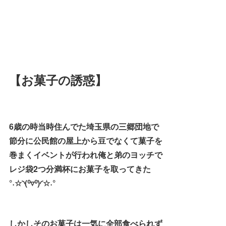
【お菓子の誘惑】
6歳の時当時住んでた埼玉県の三郷団地で
節分に公民館の屋上から豆でなくて菓子を
巻まくイベントが行われ俺と弟のヨッチで
レジ袋2つ分満杯にお菓子を取ってきた
°˖☆◝(⁰▿⁰)◜☆˖°
しかしそのお菓子は一気に全部食べられず