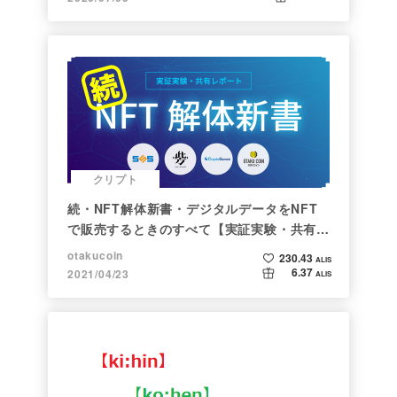
クリプト
続・NFT解体新書・デジタルデータをNFT
で販売するときのすべて【実証実験・共有レ
ポート】
otakucoin
230.43
ALIS
6.37
2021/04/23
ALIS