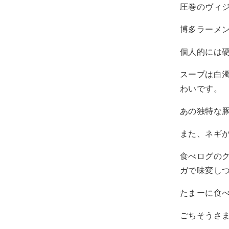
圧巻のヴィ
博多ラーメ
個人的には
スープは白
わいです。
あの独特な
また、ネギ
食べログの
ガで味変し
たまーに食
ごちそうさ