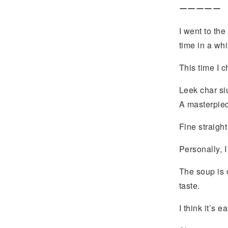
ーーーーー
I went to the
time in a whi
This time I 
Leek char si
A masterpiec
Fine straigh
Personally, 
The soup is 
taste.
I think it’s 