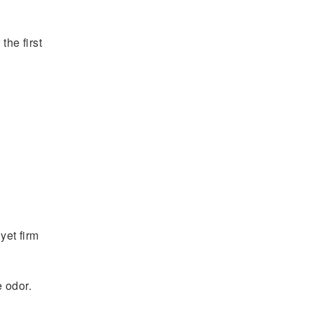
the first
yet firm
e odor.