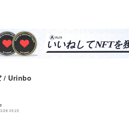
 Urinbo
e
3/28 05:22