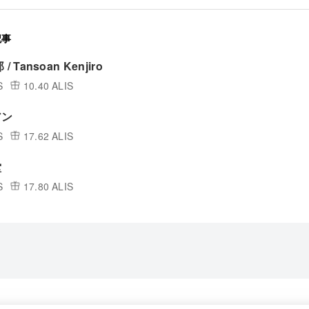
記事
 Tansoan Kenjiro
S
10.40 ALIS
アン
S
17.62 ALIS
堂
S
17.80 ALIS