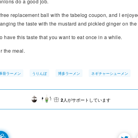
onions do a good job.
 free replacement ball with the tabelog coupon, and I enjoyed 
anging the taste with the mustard and pickled ginger on the 
 to have this taste that you want to eat once in a while.
r the meal.
豚骨ラーメン
うりんぼ
博多ラーメン
ネギチャーシューメン
2
人がサポートしています