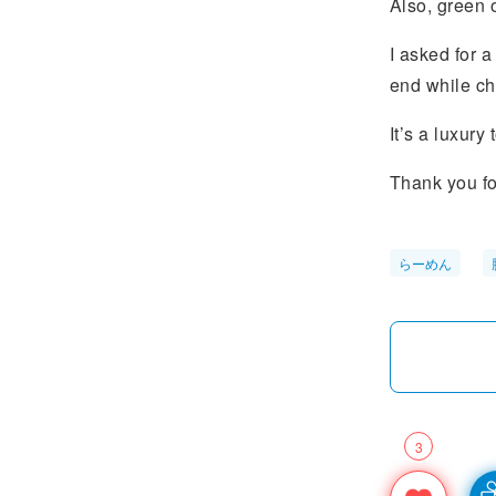
Also, green 
I asked for a
end while ch
It’s a luxury
Thank you fo
らーめん
3