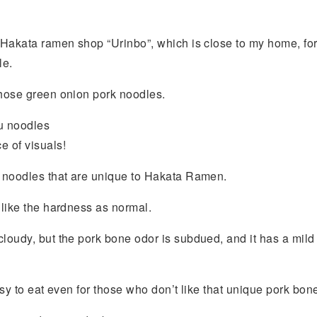
 Hakata ramen shop “Urinbo”, which is close to my home, for 
le.
chose green onion pork noodles.
u noodles
e of visuals!
t noodles that are unique to Hakata Ramen.
I like the hardness as normal.
cloudy, but the pork bone odor is subdued, and it has a mild 
easy to eat even for those who don’t like that unique pork bon