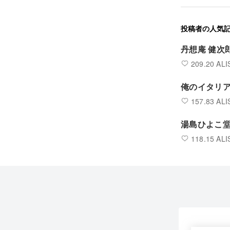
投稿者の人気
丹想庵 健次郎 /
209.20 ALI
俺のイタリ
157.83 ALI
湯島ひよこ
118.15 ALI