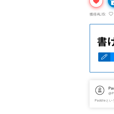
獲得ALIS:
Pa
@P
Paddle