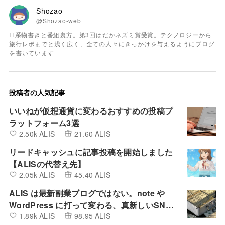
Shozao
@Shozao-web
IT系物書きと番組裏方。第3回はだかネズミ賞受賞。テクノロジーから
旅行レポまでと浅く広く、全ての人々にきっかけを与えるようにブログ
を書いています
投稿者の人気記事
いいねが仮想通貨に変わるおすすめの投稿プ
ラットフォーム3選
2.50k ALIS
21.60 ALIS
リードキャッシュに記事投稿を開始しました
【ALISの代替え先】
2.05k ALIS
45.40 ALIS
ALIS は最新副業ブログではない。note や
WordPress に打って変わる、真新しいSNS
1.89k ALIS
98.95 ALIS
とBlogの融合したプラットフォーム