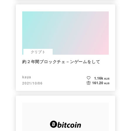
クリプト
約２年間ブロックチェ－ンゲームをして
kaya
1.16k
ALIS
161.20
2021/10/06
ALIS