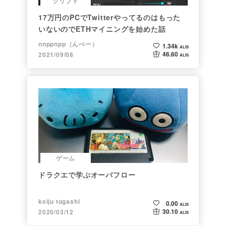
クリプト
17万円のPCでTwitterやってるのはもった
いないのでETHマイニングを始めた話
nnppnpp（んぺー）
1.34k
ALIS
46.60
2021/09/08
ALIS
ゲーム
ドラクエで学ぶオーバフロー
keiju togashi
0.00
ALIS
30.10
2020/03/12
ALIS