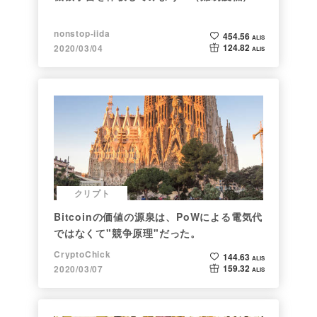
nonstop-iida
454.56
ALIS
124.82
2020/03/04
ALIS
クリプト
Bitcoinの価値の源泉は、PoWによる電気代
ではなくて"競争原理"だった。
CryptoChick
144.63
ALIS
159.32
2020/03/07
ALIS