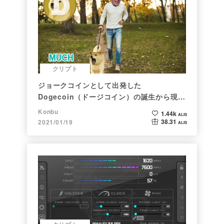
クリプト
ジョークコインとして出発した
Dogecoin（ドージコイン）の誕生から現在
まで。注目される非証券性🐶
Konbu
1.44k
ALIS
38.31
2021/01/19
ALIS