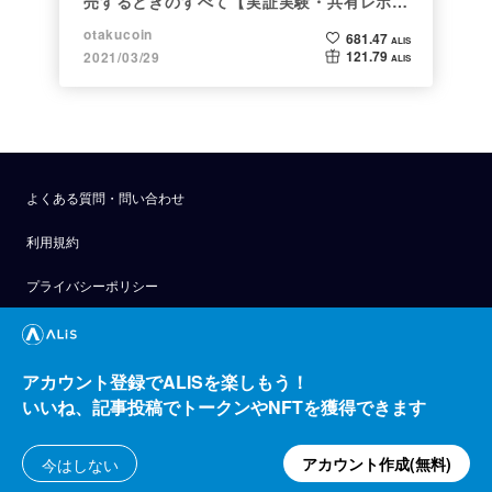
売するときのすべて【実証実験・共有レポー
ト】
otakucoin
681.47
ALIS
121.79
2021/03/29
ALIS
よくある質問・問い合わせ
利用規約
プライバシーポリシー
公式アナウンス
技術ブログ
アカウント登録でALISを楽しもう！
いいね、記事投稿でトークンやNFTを獲得できます
API
運営会社
アカウント作成(無料)
今はしない