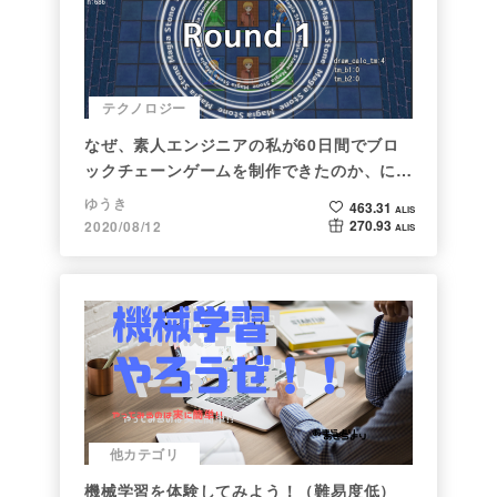
テクノロジー
なぜ、素人エンジニアの私が60日間でブロ
ックチェーンゲームを制作できたのか、につ
いて語ってみた
ゆうき
463.31
ALIS
270.93
2020/08/12
ALIS
他カテゴリ
機械学習を体験してみよう！（難易度低）