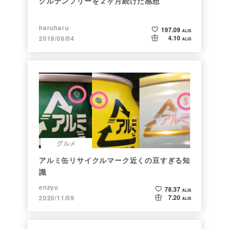
グルテンフリーを２ヶ月続けた感想
haruharu
197.09
ALIS
4.10
2019/06/04
ALIS
グルメ
アルミ缶リサイクルマーク近くの豆すぎる知
識
enzyu
78.37
ALIS
7.20
2020/11/09
ALIS