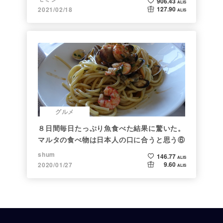
906.43
ALIS
127.90
2021/02/18
ALIS
グルメ
８日間毎日たっぷり魚食べた結果に驚いた。
マルタの食べ物は日本人の口に合うと思う⑥
shum
146.77
ALIS
9.60
2020/01/27
ALIS