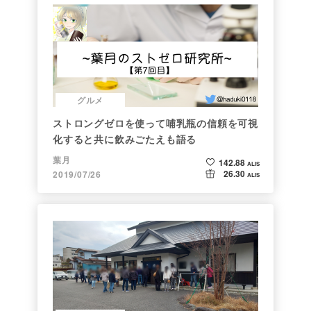
グルメ
ストロングゼロを使って哺乳瓶の信頼を可視
化すると共に飲みごたえも語る
葉月
142.88
ALIS
26.30
2019/07/26
ALIS