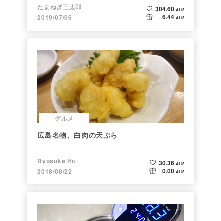
たまねぎ三太郎
304.60
ALIS
6.44
2019/07/06
ALIS
グルメ
広島名物、白肉の天ぷら
Ryosuke Ito
30.36
ALIS
0.00
2018/08/22
ALIS