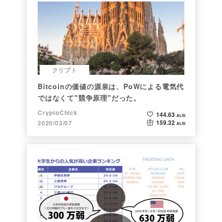
クリプト
Bitcoinの価値の源泉は、PoWによる電気代
ではなくて"競争原理"だった。
CryptoChick
144.63
ALIS
159.32
2020/03/07
ALIS