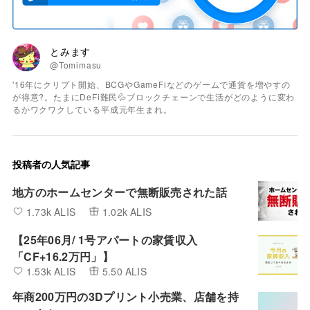
とみます
@Tomimasu
'16年にクリプト開始、BCGやGameFiなどのゲームで通貨を増やすの
が得意?。たまにDeFi難民💦ブロックチェーンで生活がどのように変わ
るかワクワクしている平成元年生まれ。
投稿者の人気記事
地方のホームセンターで無断販売された話
1.73k ALIS
1.02k ALIS
【25年06月/ 1号アパートの家賃収入
「CF+16.2万円」】
1.53k ALIS
5.50 ALIS
年商200万円の3Dプリント小売業、店舗を持