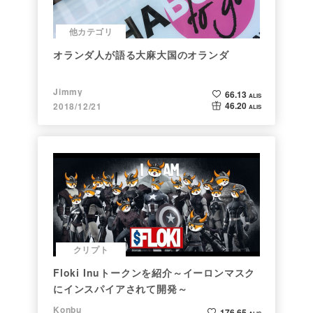
他カテゴリ
オランダ人が語る大麻大国のオランダ
Jimmy
66.13
ALIS
46.20
2018/12/21
ALIS
クリプト
Floki Inuトークンを紹介～イーロンマスク
にインスパイアされて開発～
Konbu
176.65