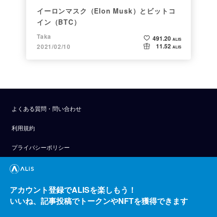
イーロンマスク（Elon Musk）とビットコ
イン（BTC）
Taka
491.20
ALIS
11.52
2021/02/10
ALIS
よくある質問・問い合わせ
利用規約
プライバシーポリシー
公式アナウンス
技術ブログ
アカウント登録でALISを楽しもう！
いいね、記事投稿でトークンやNFTを獲得できます
API