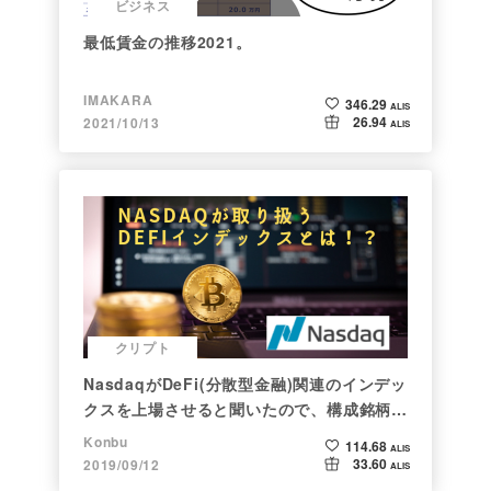
ビジネス
最低賃金の推移2021。
IMAKARA
346.29
ALIS
26.94
2021/10/13
ALIS
クリプト
NasdaqがDeFi(分散型金融)関連のインデッ
クスを上場させると聞いたので、構成銘柄を
調べてみた
Konbu
114.68
ALIS
33.60
2019/09/12
ALIS