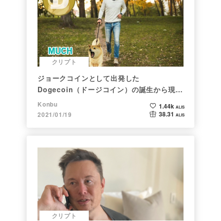
クリプト
ジョークコインとして出発した
Dogecoin（ドージコイン）の誕生から現在
まで。注目される非証券性🐶
Konbu
1.44k
ALIS
38.31
2021/01/19
ALIS
クリプト