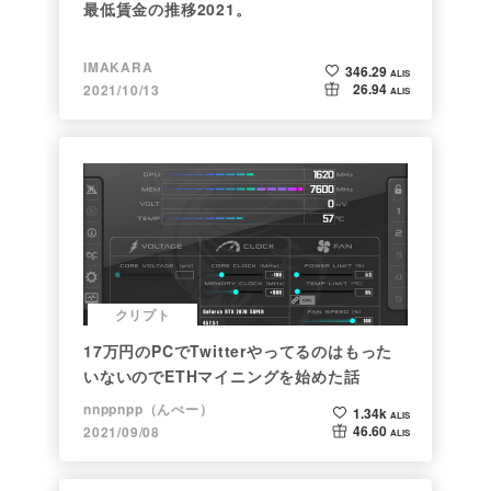
最低賃金の推移2021。
IMAKARA
346.29
ALIS
26.94
2021/10/13
ALIS
クリプト
17万円のPCでTwitterやってるのはもった
いないのでETHマイニングを始めた話
nnppnpp（んぺー）
1.34k
ALIS
46.60
2021/09/08
ALIS