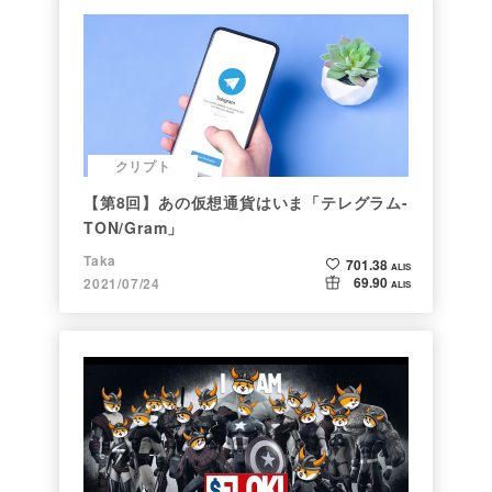
クリプト
【第8回】あの仮想通貨はいま「テレグラム-
TON/Gram」
Taka
701.38
ALIS
69.90
2021/07/24
ALIS