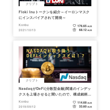
クリプト
Floki Inuトークンを紹介～イーロンマスク
にインスパイアされて開発～
Konbu
176.65
ALIS
68.12
2021/10/13
ALIS
クリプト
NasdaqがDeFi(分散型金融)関連のインデッ
クスを上場させると聞いたので、構成銘柄を
調べてみた
Konbu
114.68
ALIS
33.60
2019/09/12
ALIS