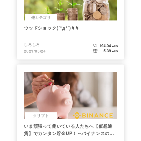
他カテゴリ
ウッドショック(´°д°`)↯↯
しろしろ
194.04
ALIS
5.39
2021/05/24
ALIS
クリプト
いま頑張って働いている人たちへ【仮想通
貨】でカンタン貯金UP！～バイナンスの使
い方初心者編～