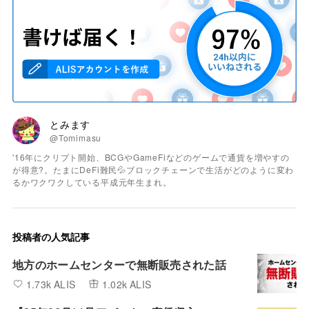
とみます
@Tomimasu
'16年にクリプト開始、BCGやGameFiなどのゲームで通貨を増やすの
が得意?。たまにDeFi難民💦ブロックチェーンで生活がどのように変わ
るかワクワクしている平成元年生まれ。
投稿者の人気記事
地方のホームセンターで無断販売された話
1.73k ALIS
1.02k ALIS