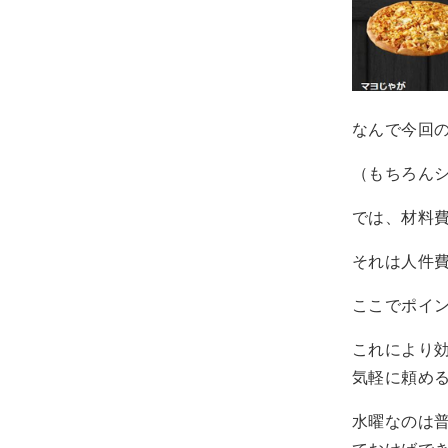
なんで今回
（もちろん
では、材料
それは人件
ここでポイ
これにより
気軽に頼め
水曜なのは