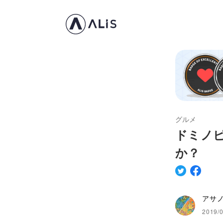
グルメ
ドミノ
か？
アサ
2019/0