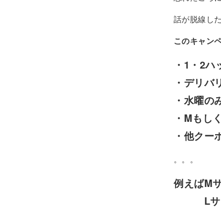
話が脱線し
このキャン
・1・2
・デリバ
・水曜の
・Mもし
・他クー
。。。
例えばMサイ
Lサイズ3