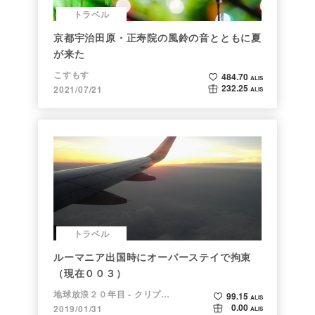
トラベル
京都宇治田原・正寿院の風鈴の音とともに夏
が来た
こすもす
484.70
ALIS
232.25
2021/07/21
ALIS
トラベル
ルーマニア出国時にオーバーステイで拘束
（現在００３）
地球放浪２０年目 - クリプトラベラー
99.15
ALIS
0.00
2019/01/31
ALIS