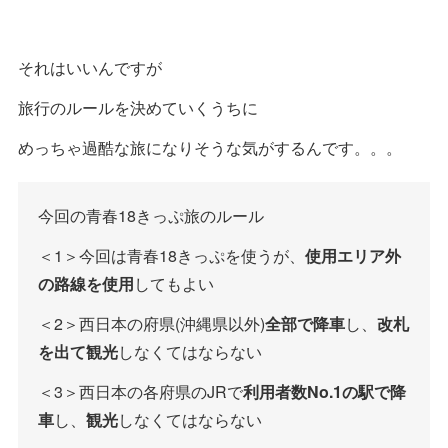
それはいいんですが
旅行のルールを決めていくうちに
めっちゃ過酷な旅になりそうな気がするんです。。。
今回の青春18きっぷ旅のルール
＜1＞今回は青春18きっぷを使うが、
使用エリア外
の路線を使用
してもよい
＜2＞西日本の府県(沖縄県以外)
全部で降車
し、
改札
を出て観光
しなくてはならない
＜3＞西日本の各府県のJRで
利用者数No.1の駅で降
車
し、
観光
しなくてはならない