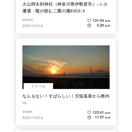
大山阿夫利神社（神奈川県伊勢原市）~シカ
遭遇・龍が睨む二重の瀧#202-3
matol
131.44
ALIS
5.20
2021/10/10
ALIS
トラベル
なんもない！すばらしい！天塩温泉から稚内
へ
shum
123.41
ALIS
11.57
2021/10/14
ALIS