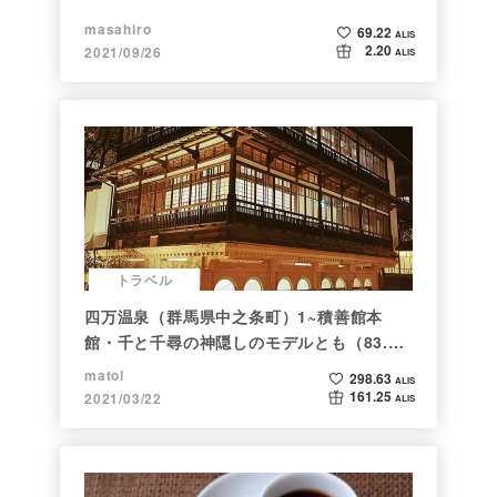
masahiro
69.22
ALIS
2.20
2021/09/26
ALIS
トラベル
四万温泉（群馬県中之条町）1~積善館本
館・千と千尋の神隠しのモデルとも（83.と
らべるショット）
matol
298.63
ALIS
161.25
2021/03/22
ALIS