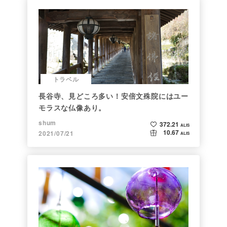
トラベル
長谷寺、見どころ多い！安倍文殊院にはユー
モラスな仏像あり。
shum
372.21
ALIS
10.67
2021/07/21
ALIS