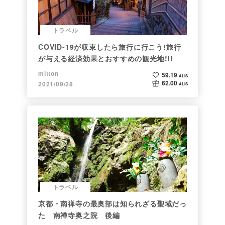
トラベル
COVID-19が収束したら旅行に行こう!旅行
が与える経済効果とおすすめの観光地!!!
mitton
59.19
ALIS
62.00
2021/09/28
ALIS
トラベル
京都・南禅寺の最奥部は知られざる聖域だっ
た 南禅寺奥之院 後編