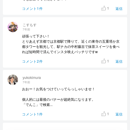
1
コメント1件
返信
こすもす
7年前
頑張って下さい！
とりあえず京都では京都駅で降りて、近くの東寺の五重塔か京
都タワーを観光して、駅ナカの中村藤吉で抹茶スイーツを食べ
れば短時間で済んでインスタ映えバッチリですw
1
コメント2件
返信
yukokimura
7年前
おおー！お気をつけていってらっしゃいませ！
個人的には最後のバナーが超絶気になります。
「でんこ」で検索...
1
コメント1件
返信