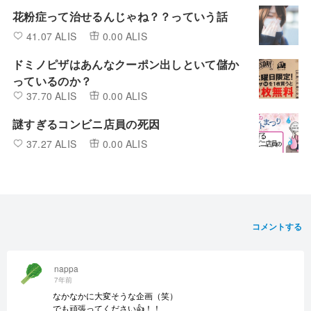
花粉症って治せるんじゃね？？っていう話
41.07 ALIS
0.00 ALIS
ドミノピザはあんなクーポン出しといて儲か
っているのか？
37.70 ALIS
0.00 ALIS
謎すぎるコンビニ店員の死因
37.27 ALIS
0.00 ALIS
コメントする
nappa
7年前
なかなかに大変そうな企画（笑）
でも頑張ってください👍！！