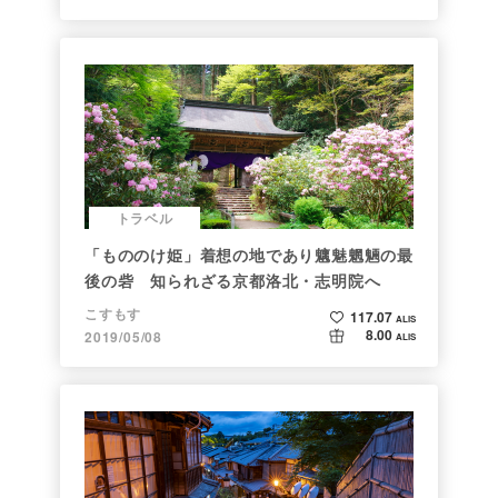
トラベル
「もののけ姫」着想の地であり魑魅魍魎の最
後の砦 知られざる京都洛北・志明院へ
こすもす
117.07
ALIS
8.00
2019/05/08
ALIS