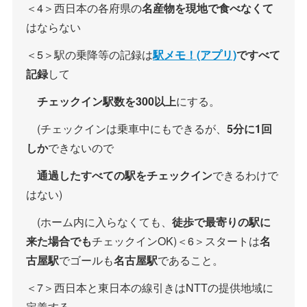
＜4＞西日本の各府県の
名産物を現地で食べなくて
はならない
＜5＞駅の乗降等の記録は
駅メモ！(アプリ)
ですべて
記録
して
チェックイン駅数を300以上
にする。
(チェックインは乗車中にもできるが、
5分に1回
しか
できないので
通過したすべての駅をチェックイン
できるわけで
はない)
(ホーム内に入らなくても、
徒歩で最寄りの駅に
来た場合でも
チェックインOK)＜6＞スタートは
名
古屋駅
でゴールも
名古屋駅
であること。
＜7＞西日本と東日本の線引きはNTTの提供地域に
定義する