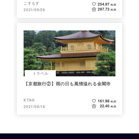
こすもす
254.97
ALIS
297.73
2021/09/26
ALIS
トラベル
【京都旅行②】雨の日も風情溢れる金閣寺
KTAG
161.98
ALIS
22.40
2021/08/18
ALIS