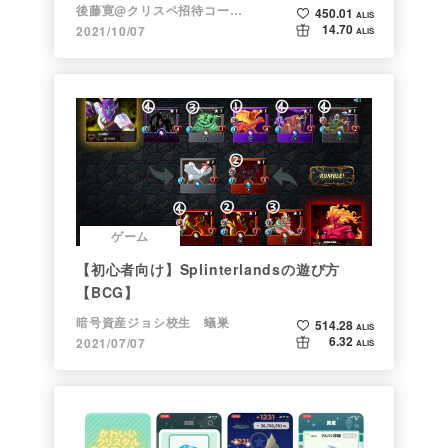
【NFTゲーム】
後藤寛@クリスペ招待コード→LHiH
450.01
ALIS
14.70
2021/10/07
ALIS
ゲーム
【初心者向け】Splinterlandsの遊び方
【BCG】
暗号資産ジョシ校生 蟻巣
514.28
ALIS
6.32
2021/07/07
ALIS