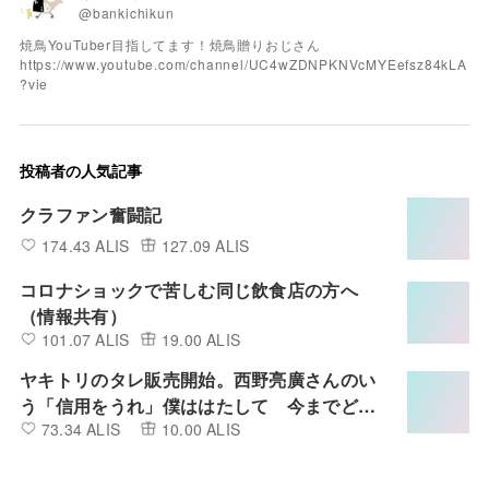
@bankichikun
焼鳥YouTuber目指してます！焼鳥贈りおじさん
https://www.youtube.com/channel/UC4wZDNPKNVcMYEefsz84kLA
?vie
投稿者の人気記事
クラファン奮闘記
174.43 ALIS
127.09 ALIS
コロナショックで苦しむ同じ飲食店の方へ
（情報共有）
101.07 ALIS
19.00 ALIS
ヤキトリのタレ販売開始。西野亮廣さんのい
う「信用をうれ」僕ははたして 今までどれ
73.34 ALIS
10.00 ALIS
だけ信用を売れていたのかも検証実験。随時
公開していきます。