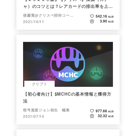
ャ）のコツとは？レアカードの排出率を上げ
る方法【初心者向け】
後藤寛@クリスペ招待コード→LHiH
542.16
ALIS
3.90
2021/10/11
ALIS
クリプト
【初心者向け】$MCHCの基本情報と獲得方
法
暗号資産ジョシ校生 蟻巣
977.66
ALIS
32.32
2021/07/14
ALIS