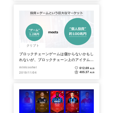
クリプト
ブロックチェーンゲームは儲からないかもし
れないが、ブロックチェーン上のアイテムは
新しい形の投資になる。(読了:５分)
minicoohei
612.69
ALIS
405.37
2019/11/04
ALIS