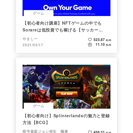
ゲーム
【初心者向け講座】NFTゲームの中でも
Sorareは低投資でも稼げる【サッカー
×NFT×BCG】
やましー
523.87
ALIS
11.10
2021/05/17
ALIS
ゲーム
【初心者向け】Splinterlandsの魅力と登録
方法【BCG】
暗号資産ジョシ校生 蟻巣
458.21
ALIS