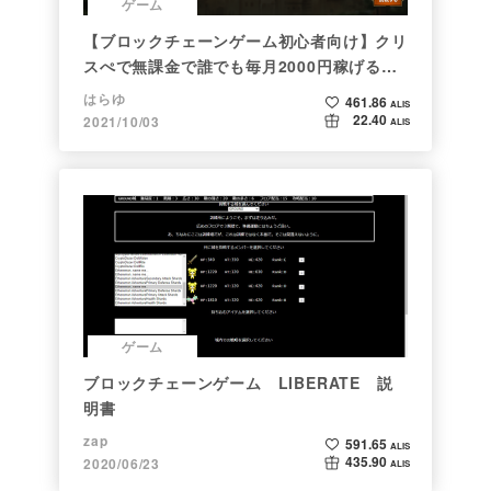
ゲーム
【ブロックチェーンゲーム初心者向け】クリ
スぺで無課金で誰でも毎月2000円稼げる時
代がきた
はらゆ
461.86
ALIS
22.40
2021/10/03
ALIS
ゲーム
ブロックチェーンゲーム LIBERATE 説
明書
zap
591.65
ALIS
435.90
2020/06/23
ALIS