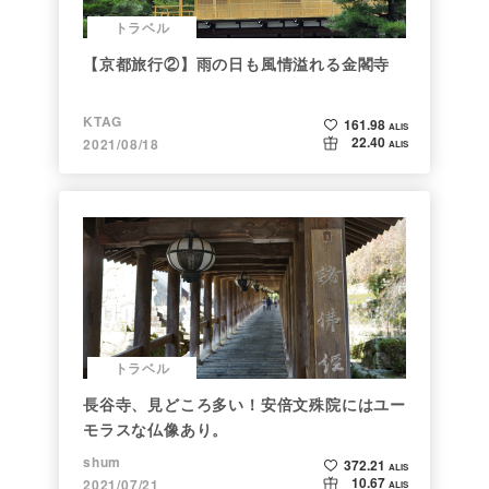
トラベル
【京都旅行②】雨の日も風情溢れる金閣寺
KTAG
161.98
ALIS
22.40
2021/08/18
ALIS
トラベル
長谷寺、見どころ多い！安倍文殊院にはユー
モラスな仏像あり。
shum
372.21
ALIS
10.67
2021/07/21
ALIS