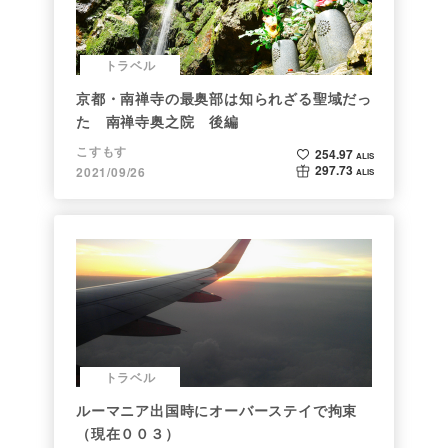
トラベル
京都・南禅寺の最奥部は知られざる聖域だっ
た 南禅寺奥之院 後編
こすもす
254.97
ALIS
297.73
2021/09/26
ALIS
トラベル
ルーマニア出国時にオーバーステイで拘束
（現在００３）