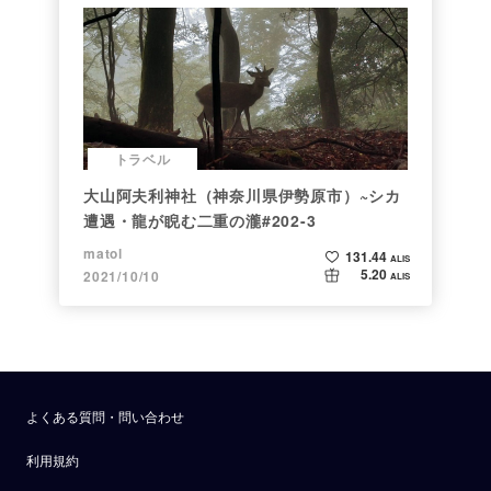
トラベル
大山阿夫利神社（神奈川県伊勢原市）~シカ
遭遇・龍が睨む二重の瀧#202-3
matol
131.44
ALIS
5.20
2021/10/10
ALIS
よくある質問・問い合わせ
利用規約