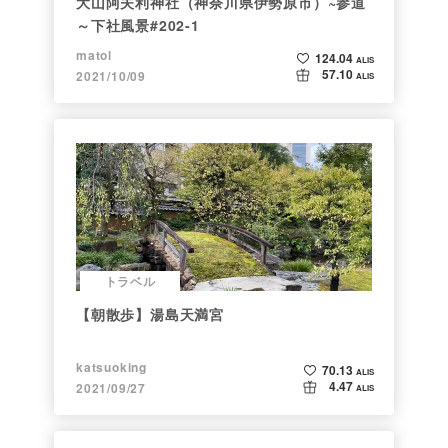
大山阿夫利神社（神奈川県伊勢原市）~参道
～下社風景#202-1
matol
124.04
ALIS
57.10
2021/10/09
ALIS
トラベル
【朝散歩】湯島天満宮
katsuoking
70.13
ALIS
4.47
2021/09/27
ALIS