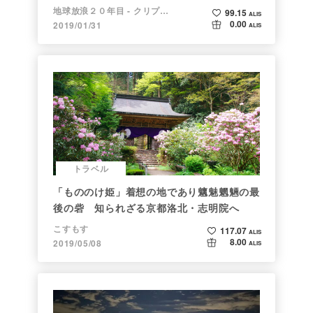
地球放浪２０年目 - クリプトラベラー
99.15
ALIS
0.00
2019/01/31
ALIS
トラベル
「もののけ姫」着想の地であり魑魅魍魎の最
後の砦 知られざる京都洛北・志明院へ
こすもす
117.07
ALIS
8.00
2019/05/08
ALIS