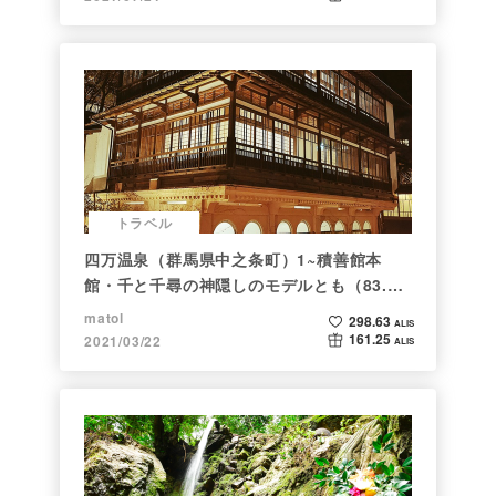
トラベル
四万温泉（群馬県中之条町）1~積善館本
館・千と千尋の神隠しのモデルとも（83.と
らべるショット）
matol
298.63
ALIS
161.25
2021/03/22
ALIS