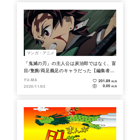
マンガ・アニメ
「鬼滅の刃」の主人公は炭治郎ではなく、盲
目/隻腕/両足義足のキャラだった【編集者の
仕事ぶりに脱帽】
YU-MA
201.89
ALIS
0.00
2020/11/05
ALIS