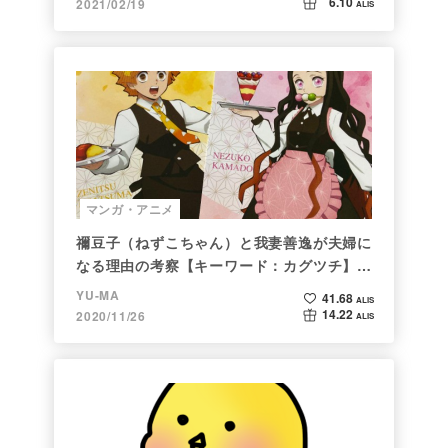
6.10
2021/02/19
ALIS
マンガ・アニメ
禰豆子（ねずこちゃん）と我妻善逸が夫婦に
なる理由の考察【キーワード：カグツチ】＜
後編＞
YU-MA
41.68
ALIS
14.22
2020/11/26
ALIS