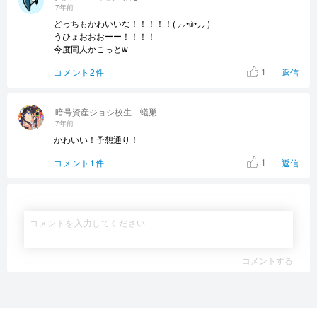
7年前
どっちもかわいいな！！！！！( ⸝⸝•௰•⸝⸝ )
うひょおおおーー！！！！
今度同人かこっとw
1
コメント2件
返信
暗号資産ジョシ校生 蟻巣
7年前
かわいい！予想通り！
1
コメント1件
返信
コメントする