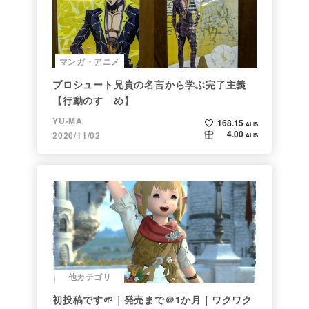
マンガ・アニメ
プロシュート兄貴の名言から学ぶ完了主義
【行動のすゝめ】
YU-MA
168.15
ALIS
4.00
2020/11/02
ALIS
他カテゴリ
初投稿です🌱｜発売まで＠1か月｜ワクワク