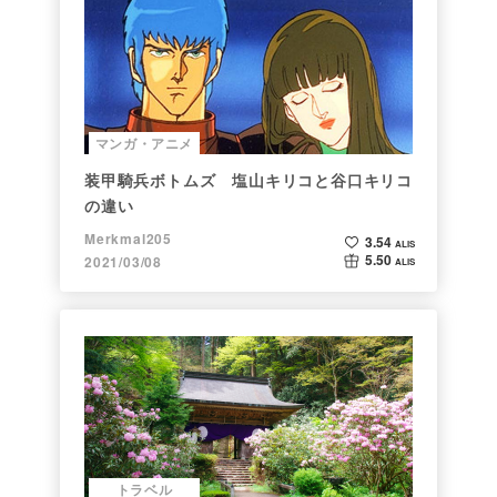
マンガ・アニメ
装甲騎兵ボトムズ 塩山キリコと谷口キリコ
の違い
Merkmal205
3.54
ALIS
5.50
2021/03/08
ALIS
トラベル