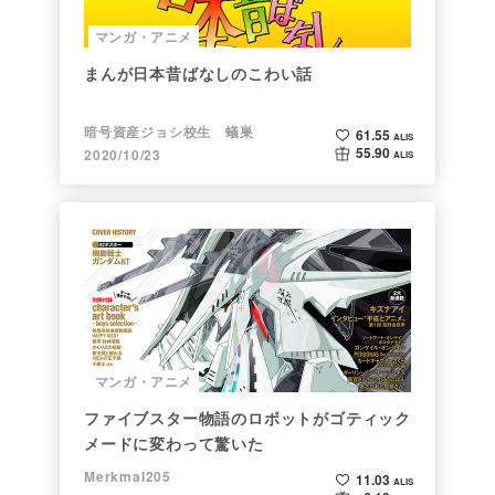
マンガ・アニメ
まんが日本昔ばなしのこわい話
暗号資産ジョシ校生 蟻巣
61.55
ALIS
55.90
2020/10/23
ALIS
マンガ・アニメ
ファイブスター物語のロボットがゴティック
メードに変わって驚いた
Merkmal205
11.03
ALIS