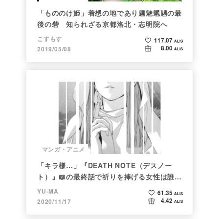
「もののけ姫」着想の地であり魑魅魍魎の最
後の砦 知られざる京都洛北・志明院へ
こすもす
117.07
ALIS
8.00
2019/05/08
ALIS
マンガ・アニメ
「キラ様…」『DEATH NOTE（デスノー
ト）』📖の最終話で祈りを捧げる女性は誰な
のか
YU-MA
61.35
ALIS
4.42
2020/11/17
ALIS