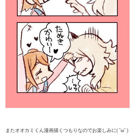
またオオカミくん漫画描くつもりなのでお楽しみに( ˇωˇ )