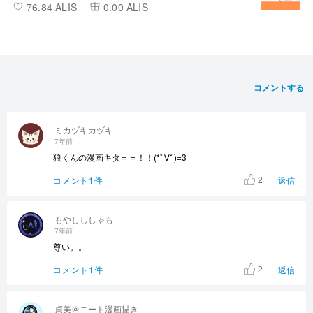
76.84 ALIS
0.00 ALIS
コメントする
ミカヅキカヅキ
7年前
狼くんの漫画キタ＝＝！！(*ﾟ∀ﾟ)=3
2
コメント1件
返信
もやしししゃも
7年前
尊い。。
2
コメント1件
返信
貞美＠ニート漫画描き