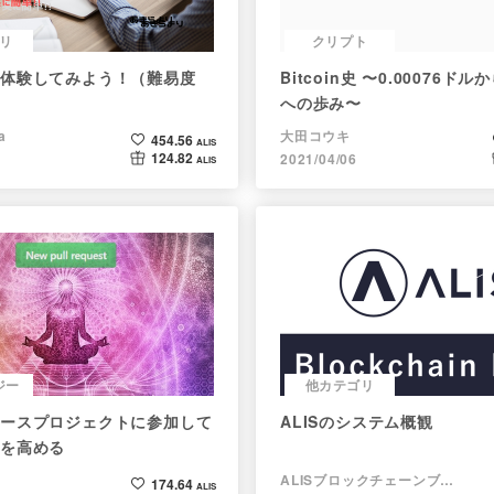
リ
クリプト
体験してみよう！（難易度
Bitcoin史 〜0.00076ド
への歩み〜
a
大田コウキ
454.56
ALIS
124.82
2021/04/06
ALIS
ジー
他カテゴリ
ースプロジェクトに参加して
ALISのシステム概観
を高める
ALISブロックチェーンブログ
174.64
ALIS