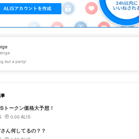
hige
xhige
ing but a party!
記事
LISトークン価格大予想！
S
0.00 ALIS
営さん何してるの？？