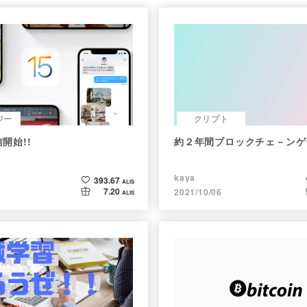
ジー
クリプト
信開始!!
約２年間ブロックチェ－ンゲ
kaya
393.67
ALIS
7.20
2021/10/06
ALIS