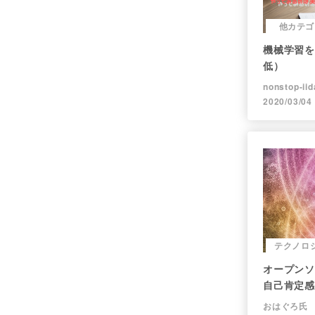
他カテゴ
機械学習を
低）
nonstop-iid
2020/03/04
テクノロ
オープンソ
自己肯定感
おはぐろ氏