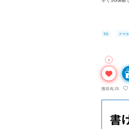
5G
スマホ
4
獲得ALIS: