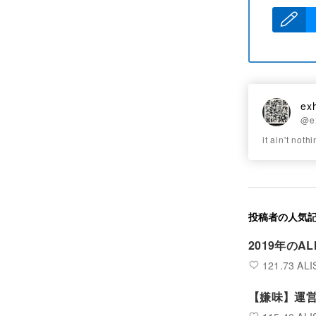
ex
@e
it ain't noth
投稿者の人気
2019年のA
121.73 ALI
【嫌味】運