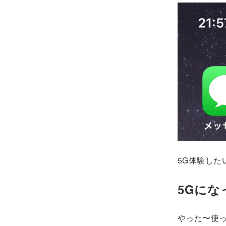
5G体験した
5Gにな
やった〜使