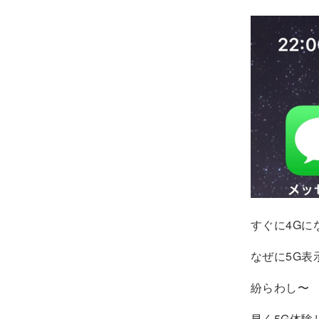
すぐに4Gに
なぜに5G表
紛らわし〜
早く5G体験