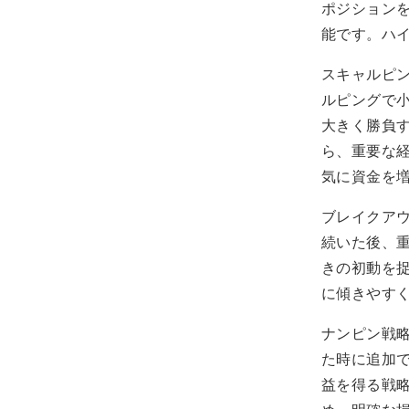
ポジション
能です。ハ
スキャルピ
ルピングで
大きく勝負
ら、重要な
気に資金を
ブレイクア
続いた後、
きの初動を
に傾きやす
ナンピン戦
た時に追加
益を得る戦