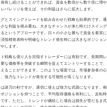
を保有し続けることができれば、資金を数倍から数十倍に増や
イレバレッジを使えば、その利益はさらに拡大します。
ングとスイングトレードを組み合わせた戦略も効果的です。通
小さな利益を積み重ね、大きなチャンスが来た時だけスイング
するというアプローチです。日々の小さな勝ちで資金を着実に
経済指標発表時や明確なトレンド発生時には大きなポジション
増やします。
ウト戦略も億り人を目指すトレーダーには有効です。長期間レ
重要な価格帯を突破する瞬間を捉えてエントリーすることで、
捉えることができます。このような場面では、市場参加者の心
く、強力なトレンドが発生する可能性が高くなります。
略は諸刃の剣ですが、適切に使えば強力な武器になります。相
でポジションを持つことで、平均取得価格を有利にし、反転時
略です。ただし、トレンドが継続した場合は損失が雪だるま式