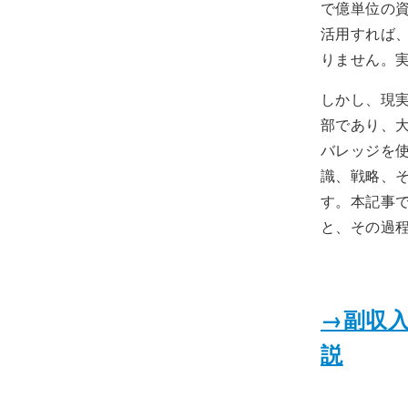
で億単位の
活用すれば
りません。
しかし、現
部であり、
バレッジを
識、戦略、
す。本記事
と、その過
→副収
説