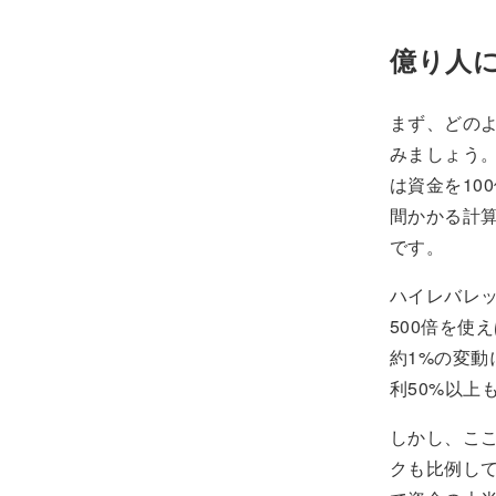
億り人
まず、どの
みましょう。
は資金を10
間かかる計算
です。
ハイレバレ
500倍を使
約1%の変
利50%以上
しかし、こ
クも比例し