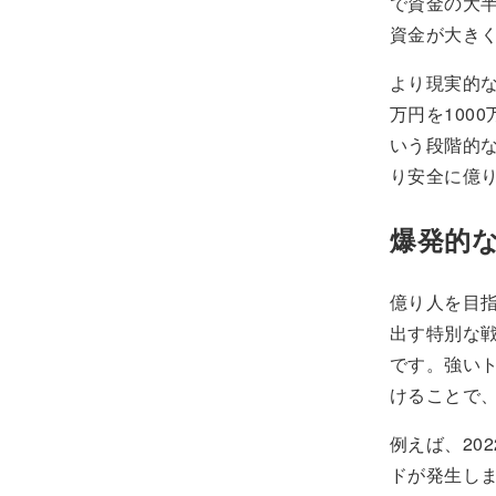
で資金の大
資金が大き
より現実的な
万円を100
いう段階的
り安全に億
爆発的
億り人を目
出す特別な
です。強い
けることで
例えば、20
ドが発生し