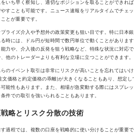
況をいち早く察知し、適切なポジションを取ることができれば
増やすことも可能です。ニュース速報をリアルタイムでチェッ
くことが重要です。
サプライズ介入や予想外の政策変更も狙い目です。特に日本銀
れる時には、ドル円が短時間で数円単位で動くことがあります
る能力や、介入後の反発を狙う戦略など、特殊な状況に対応で
で、他のトレーダーよりも有利な立場に立つことができます。
れらのイベント取引は非常にリスクが高いことを忘れてはいけ
注文価格と約定価格の乖離)が大きくなることもあり、想定し
い可能性もあります。また、相場が急変動する際にはスプレッ
な条件での取引を強いられることもあります。
座戦略とリスク分散の技術
指す過程では、複数の口座を戦略的に使い分けることが重要で