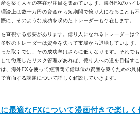
資産を築く人々の存在が注目を集めています。海外FXのハイ
、理論上は数十万円の資金から短期間で億り人になることも不
実際に、そのような成功を収めたトレーダーも存在します。
実を直視する必要があります。億り人になれるトレーダーは全
大多数のトレーダーは資金を失って市場から退場しています。
使った取引では、その成功率はさらに低くなります。それでも
そして徹底したリスク管理があれば、億り人への道を目指すこ
では、海外FXを使って短期間で億単位の資産を築くための具
程で直面する課題について詳しく解説していきます。
入に最適なFXについて漫画付きで楽しく