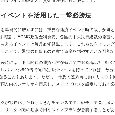
損切りラインの設定と、資金管理が絶対に必要です。
済イベントを活用した一撃必勝法
金を爆発的に増やすには、重要な経済イベント時の取引が鍵と
雇用統計、FOMC政策金利発表、各国の中央銀行総裁の発言
を与えるイベントは毎月必ず発生します。これらのタイミング
することで、通常の何倍もの速度で資金を増やすことが可能で
表時には、ドル関連の通貨ペアが短時間で100pips以上動
レバレッジ500倍で適切なポジションを持っていれば、数分で
になることもあります。ただし、予想と逆方向に動くリスクも
ず両方向のシナリオを用意し、ストップロスを設定しておく必
スクが顕在化した時も大きなチャンスです。戦争、テロ、政治
と、リスク回避の動きで円やスイスフランが急騰することがあ