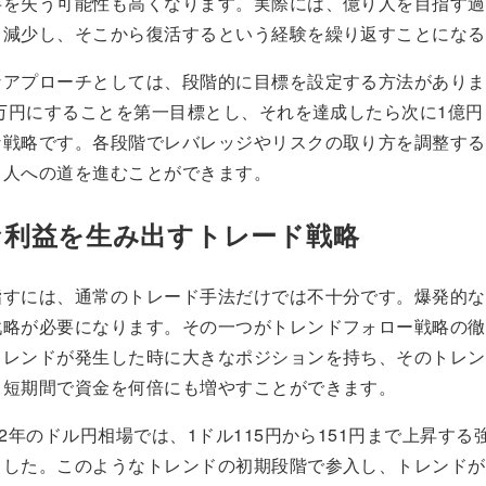
半を失う可能性も高くなります。実際には、億り人を目指す過
く減少し、そこから復活するという経験を繰り返すことになる
アプローチとしては、段階的に目標を設定する方法があります
0万円にすることを第一目標とし、それを達成したら次に1億
な戦略です。各段階でレバレッジやリスクの取り方を調整する
り人への道を進むことができます。
な利益を生み出すトレード戦略
指すには、通常のトレード手法だけでは不十分です。爆発的な
戦略が必要になります。その一つがトレンドフォロー戦略の徹
トレンドが発生した時に大きなポジションを持ち、そのトレン
、短期間で資金を何倍にも増やすことができます。
22年のドル円相場では、1ドル115円から151円まで上昇する
ました。このようなトレンドの初期段階で参入し、トレンドが