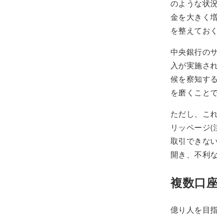
のような状
金を大きく
を整えてお
中央銀行の
入が実施さ
候を察知す
を磨くこと
ただし、こ
リッページ(
取引できな
開き、不利
複数口
億り人を目