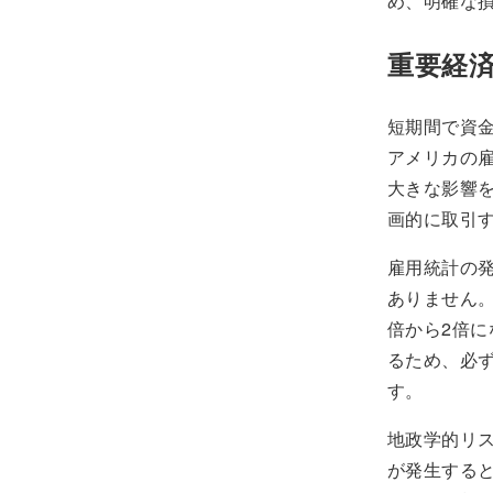
め、明確な
重要経
短期間で資
アメリカの
大きな影響
画的に取引
雇用統計の発
ありません。
倍から2倍
るため、必
す。
地政学的リ
が発生する