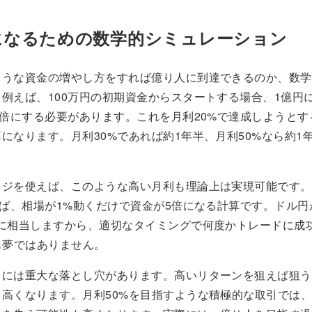
になるための数学的シミュレーション
ような資金の増やし方をすれば億り人に到達できるのか、数学
例えば、100万円の初期資金からスタートする場合、1億円
0倍にする必要があります。これを月利20%で達成しようとす
になります。月利30%であれば約1年半、月利50%なら約1
ッジを使えば、このような高い月利も理論上は実現可能です。
えば、相場が1%動くだけで資金が5倍になる計算です。ドル円
動に相当しますから、適切なタイミングで何度かトレードに成
も夢ではありません。
こには重大な落とし穴があります。高いリターンを狙えば狙う
て高くなります。月利50%を目指すような積極的な取引では