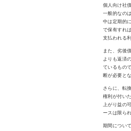
個人向け社
一般的なの
中は定期的
で保有すれ
支払われる
また、劣後
よりも返済
ているもの
断が必要と
さらに、転
権利が付い
上がり益の
ースは限ら
期間について