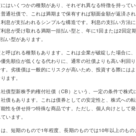
債にはいくつかの種類があり、それぞれ異なる特徴を持ってい
は普通社債で、これは満期まで保有すれば額面金額が返済され
に利息が支払われるシンプルな構造です。利息の支払い方法に
ば利息が受け取れる満期一括払い型と、年に1回または2回定
利払い型があります。
債と呼ばれる種類もあります。これは企業が破綻した場合に、
の優先順位が低くなる代わりに、通常の社債よりも高い利回り
です。劣後債は一般的にリスクが高いため、投資する際にはよ
なります。
換社債型新株予約権付社債（CB）という、一定の条件で株式
た社債もあります。これは債券としての安定性と、株式への転
可能性を併せ持つ特殊な商品です。ただし、個人向けとして発
れています。
は、短期のもので1年程度、長期のものでは10年以上のもの