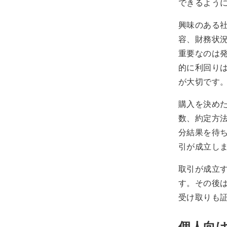
できるよう
興味のある
容、財務状
重要なのは
的に利回り
が大切です
購入を決め
数、約定方
分結果を待
引が成立し
取引が成立
す。その後
受け取りも
個人向