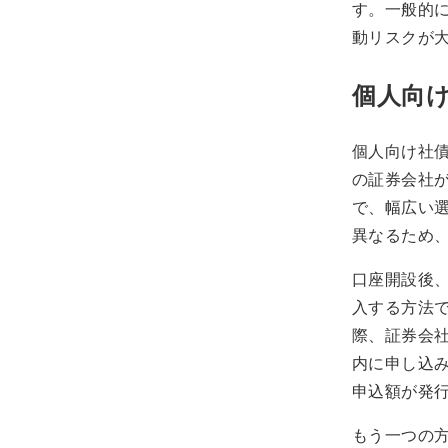
す。一般的
動リスクが
個人向
個人向け社
の証券会社
で、幅広い
異なるため
口座開設後
入する方法
際、証券会
内に申し込
申込額が発
もう一つの