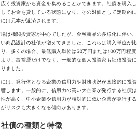
て広く投資家から資金を集めることができます。社債を購入し
対してお金を貸している状態になり、その対価として定期的に
時には元本が返済されます。
市場は機関投資家が中心でしたが、金融商品の多様化に伴い、
すい商品設計の社債が増えてきました。これらは購入単位が比
り、多くの場合、最低購入単位は50万円または100万円程
により、富裕層だけでなく、一般的な個人投資家も社債投資に
なりました。
債には、発行体となる企業の信用力や財務状況が直接的に投資
影響します。一般的に、信用力の高い大企業が発行する社債は
全性が高く、中小企業や信用力が相対的に低い企業が発行する
すがリスクも大きくなる傾向があります。
け社債の種類と特徴