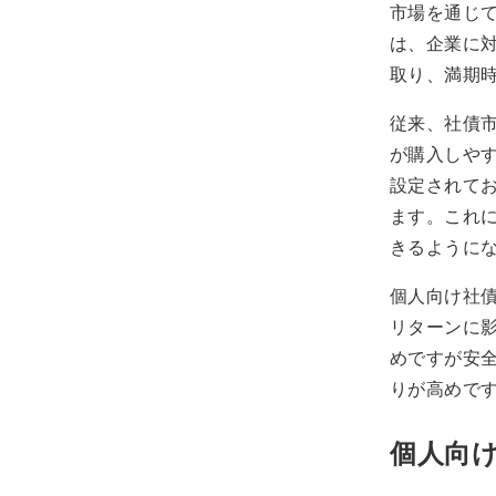
市場を通じ
は、企業に
取り、満期
従来、社債
が購入しや
設定されてお
ます。これ
きるように
個人向け社
リターンに
めですが安
りが高めで
個人向