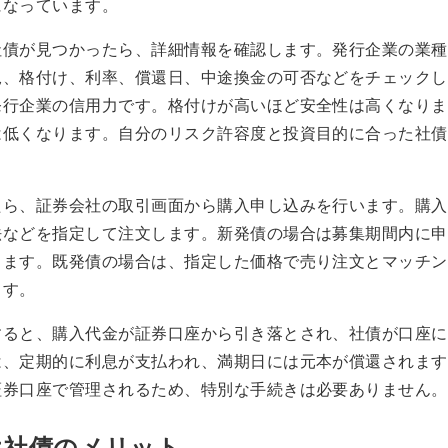
になっています。
社債が見つかったら、詳細情報を確認します。発行企業の業種
況、格付け、利率、償還日、中途換金の可否などをチェックし
発行企業の信用力です。格付けが高いほど安全性は高くなりま
は低くなります。自分のリスク許容度と投資目的に合った社債
。
たら、証券会社の取引画面から購入申し込みを行います。購入
法などを指定して注文します。新発債の場合は募集期間内に申
ちます。既発債の場合は、指定した価格で売り注文とマッチン
ます。
すると、購入代金が証券口座から引き落とされ、社債が口座に
は、定期的に利息が支払われ、満期日には元本が償還されます
証券口座で管理されるため、特別な手続きは必要ありません。
け社債のメリット