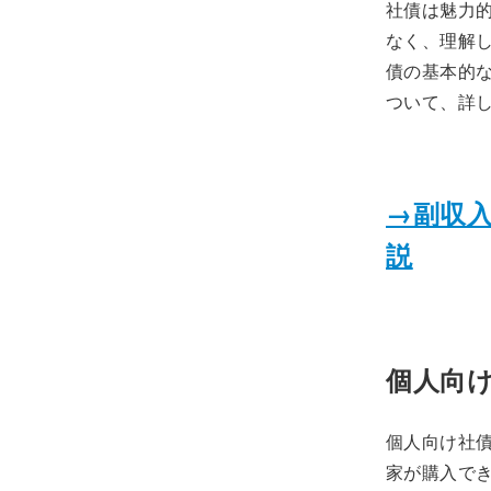
社債は魅力
なく、理解
債の基本的
ついて、詳
→副収
説
個人向
個人向け社
家が購入で