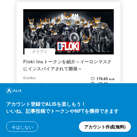
クリプト
Floki Inuトークンを紹介～イーロンマスク
にインスパイアされて開発～
Konbu
176.65
ALIS
68.12
2021/10/13
ALIS
アカウント登録でALISを楽しもう！
いいね、記事投稿でトークンやNFTを獲得できます
アカウント作成(無料)
今はしない