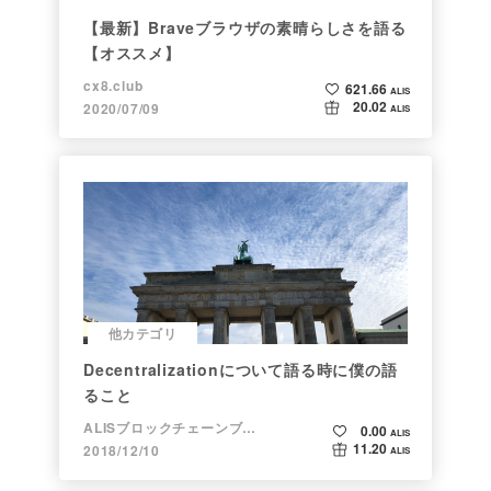
【最新】Braveブラウザの素晴らしさを語る
【オススメ】
cx8.club
621.66
ALIS
20.02
2020/07/09
ALIS
他カテゴリ
Decentralizationについて語る時に僕の語
ること
ALISブロックチェーンブログ
0.00
ALIS
11.20
2018/12/10
ALIS