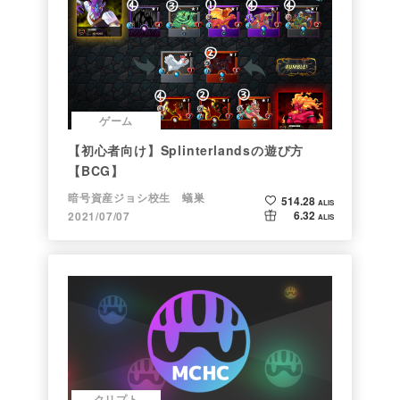
ゲーム
【初心者向け】Splinterlandsの遊び方
【BCG】
暗号資産ジョシ校生 蟻巣
514.28
ALIS
6.32
2021/07/07
ALIS
クリプト