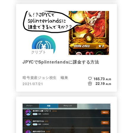
クリプト
JPYCでSplinterlandsに課金する方法
暗号資産ジョシ校生 蟻巣
165.73
ALIS
22.19
2021/07/21
ALIS