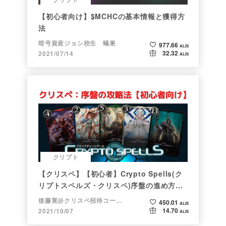
【初心者向け】$MCHCの基本情報と獲得方
法
暗号資産ジョシ校生 蟻巣
977.66
ALIS
32.32
2021/07/14
ALIS
クリプト
【クリスペ】【初心者】Crypto Spells(ク
リプトスペルズ・クリスペ)序盤の進め方
【NFTゲーム】
後藤寛@クリスペ招待コード→LHiH
450.01
ALIS
14.70
2021/10/07
ALIS