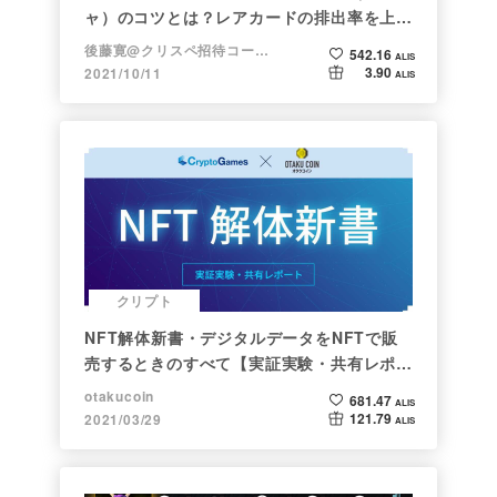
ャ）のコツとは？レアカードの排出率を上げ
る方法【初心者向け】
後藤寛@クリスペ招待コード→LHiH
542.16
ALIS
3.90
2021/10/11
ALIS
クリプト
NFT解体新書・デジタルデータをNFTで販
売するときのすべて【実証実験・共有レポー
ト】
otakucoin
681.47
ALIS
121.79
2021/03/29
ALIS