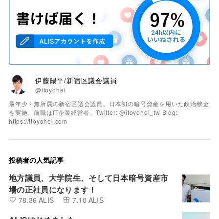
伊藤陽平/新宿区議会議員
@itoyohei
最年少・無所属の新宿区議会議員。日本初の暗号資産を用いた政治献金
を実施。前職はIT企業経営者。Twitter: @itoyohei_tw Blog:
https://itoyohei.com
投稿者の人気記事
地方議員、大学院生、そして日本暗号資産市
場の正社員になります！
78.36 ALIS
7.10 ALIS