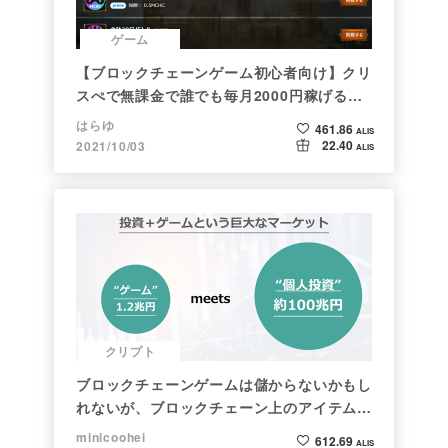
ゲーム
【ブロックチェーンゲーム初心者向け】クリ
スぺで無課金で誰でも毎月2000円稼げる時
代がきた
はらゆ
461.86
ALIS
22.40
2021/10/03
ALIS
クリプト
ブロックチェーンゲームは儲からないかもし
れないが、ブロックチェーン上のアイテムは
新しい形の投資になる。(読了:５分)
minicoohei
612.69
ALIS