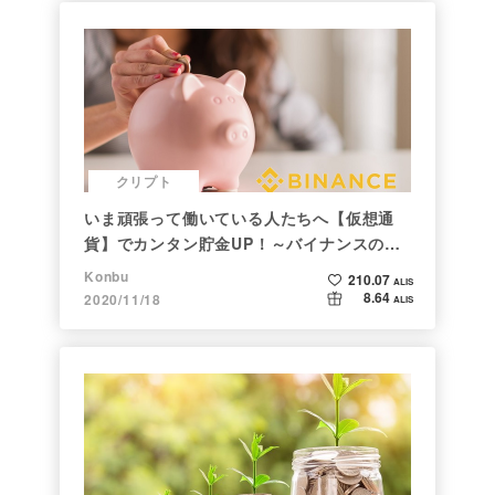
クリプト
いま頑張って働いている人たちへ【仮想通
貨】でカンタン貯金UP！～バイナンスの使
い方初心者編～
Konbu
210.07
ALIS
8.64
2020/11/18
ALIS