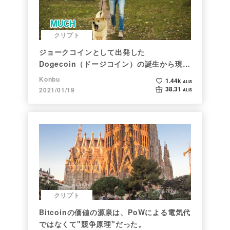
クリプト
ジョークコインとして出発した
Dogecoin（ドージコイン）の誕生から現在
まで。注目される非証券性🐶
Konbu
1.44k
ALIS
38.31
2021/01/19
ALIS
クリプト
Bitcoinの価値の源泉は、PoWによる電気代
ではなくて"競争原理"だった。