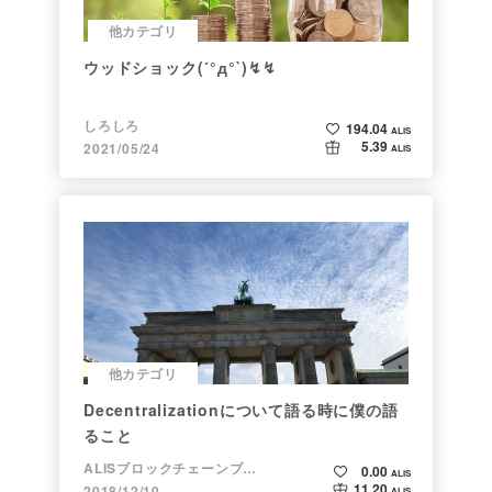
他カテゴリ
ウッドショック(´°д°`)↯↯
しろしろ
194.04
ALIS
5.39
2021/05/24
ALIS
他カテゴリ
Decentralizationについて語る時に僕の語
ること
ALISブロックチェーンブログ
0.00
ALIS
11.20
2018/12/10
ALIS